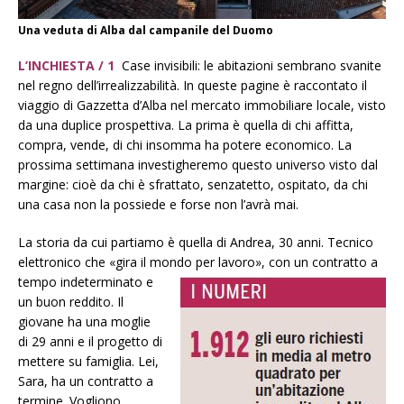
Una veduta di Alba dal campanile del Duomo
L’INCHIESTA / 1
Case invisibili: le abitazioni sembrano svanite
nel regno dell’irrealizzabilità. In queste pagine è raccontato il
viaggio di Gazzetta d’Alba nel mercato immobiliare locale, visto
da una duplice prospettiva. La prima è quella di chi affitta,
compra, vende, di chi insomma ha potere economico. La
prossima settimana investigheremo questo universo visto dal
margine: cioè da chi è sfrattato, senzatetto, ospitato, da chi
una casa non la possiede e forse non l’avrà mai.
La storia da cui partiamo è quella di Andrea, 30 anni. Tecnico
elettronico che «gira il mondo per
lavoro», con un contratto a
tempo indeterminato e
un buon reddito. Il
giovane ha una moglie
di 29 anni e il progetto di
mettere su famiglia. Lei,
Sara, ha un contratto a
termine. Vogliono