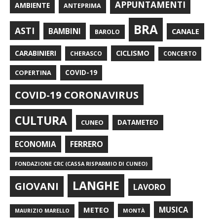
APPUNTAMENTI
AMBIENTE
ANTEPRIMA
BRA
ASTI
BAMBINI
CANALE
BAROLO
CARABINIERI
CICLISMO
CHERASCO
CONCERTO
COPERTINA
COVID-19
COVID-19 CORONAVIRUS
CULTURA
CUNEO
DATAMETEO
FERRERO
ECONOMIA
FONDAZIONE CRC (CASSA RISPARMIO DI CUNEO)
LANGHE
GIOVANI
LAVORO
METEO
MUSICA
MONTÀ
MAURIZIO MARELLO