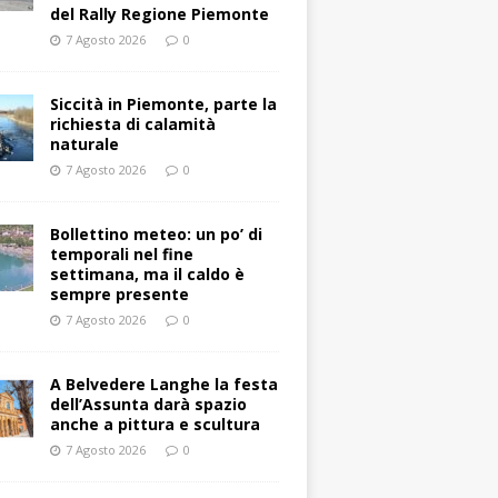
del Rally Regione Piemonte
7 Agosto 2026
0
Siccità in Piemonte, parte la
richiesta di calamità
naturale
7 Agosto 2026
0
Bollettino meteo: un po’ di
temporali nel fine
settimana, ma il caldo è
sempre presente
7 Agosto 2026
0
A Belvedere Langhe la festa
dell’Assunta darà spazio
anche a pittura e scultura
7 Agosto 2026
0