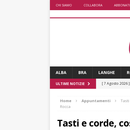
CHI SIAMO
COLLABORA
ABBONATI
ALBA
BRA
LANGHE
R
[ 7 Agosto 2026 
ULTIME NOTIZIE
pittura e scultur
Home
Appuntamenti
Tasti
[ 7 Agosto 2026 
Rocca
CULTURA
Tasti e corde, c
[ 7 Agosto 2026 