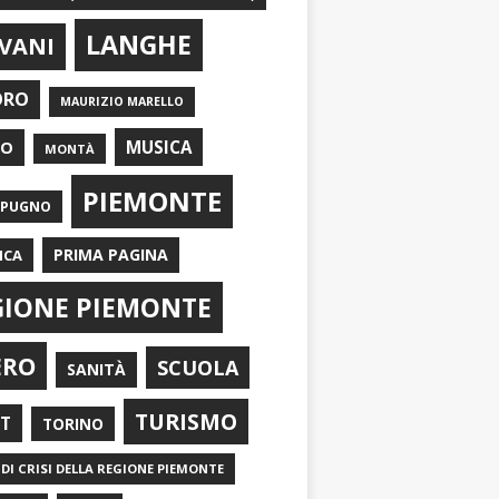
LANGHE
VANI
ORO
MAURIZIO MARELLO
EO
MUSICA
MONTÀ
PIEMONTE
APUGNO
PRIMA PAGINA
ICA
GIONE PIEMONTE
ERO
SCUOLA
SANITÀ
TURISMO
RT
TORINO
DI CRISI DELLA REGIONE PIEMONTE