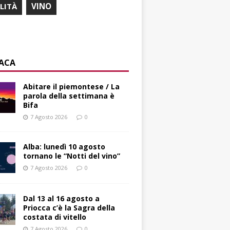
ILITÀ
VINO
ACA
Abitare il piemontese / La
parola della settimana è
Bifa
7 Agosto 2026
0
Alba: lunedì 10 agosto
tornano le “Notti del vino”
7 Agosto 2026
0
Dal 13 al 16 agosto a
Priocca c’è la Sagra della
costata di vitello
7 Agosto 2026
0