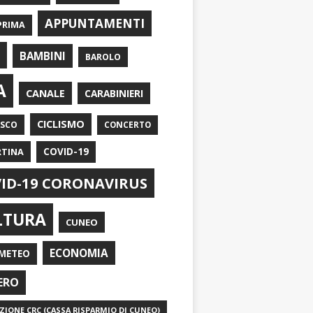
APPUNTAMENTI
PRIMA
I
BAMBINI
BAROLO
A
CANALE
CARABINIERI
CICLISMO
ASCO
CONCERTO
RTINA
COVID-19
ID-19 CORONAVIRUS
LTURA
CUNEO
ECONOMIA
METEO
ERO
IONE CRC (CASSA RISPARMIO DI CUNEO)