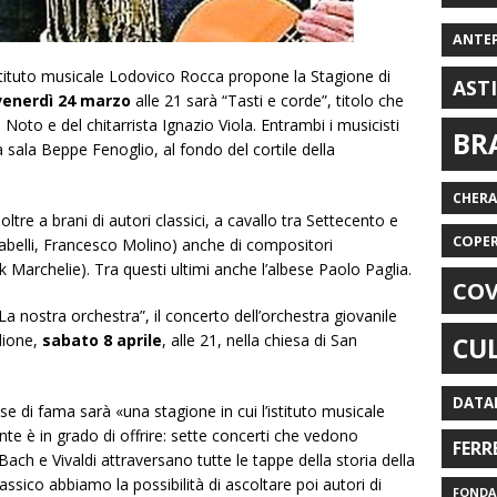
ANTE
istituto musicale Lodovico Rocca propone la Stagione di
AST
enerdì 24 marzo
alle 21 sarà “Tasti e corde”, titolo che
 Noto e del chitarrista Ignazio Viola. Entrambi i musicisti
BR
sala Beppe Fenoglio, al fondo del cortile della
CHER
 oltre a brani di autori classici, a cavallo tra Settecento e
COPE
belli, Francesco Molino) anche di compositori
Marchelie). Tra questi ultimi anche l’albese Paolo Paglia.
COV
 nostra orchestra”, il concerto dell’orchestra giovanile
lione,
sabato 8 aprile
, alle 21, nella chiesa di San
CU
DATA
 di fama sarà «una stagione in cui l’istituto musicale
nte è in grado di offrire: sette concerti che vedono
FERR
ach e Vivaldi attraversano tutte le tappe della storia della
assico abbiamo la possibilità di ascoltare poi autori di
FONDAZ