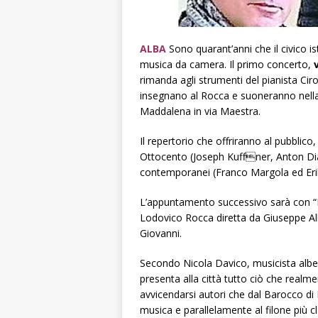
ALBA
Sono quarant’anni che il civico 
musica da camera. Il primo concerto,
v
rimanda agli strumenti del pianista Ciro
insegnano al Rocca e suoneranno nella 
Maddalena in via Maestra.
Il repertorio che offriranno al pubblico,
Ottocento (Joseph Kuffner, Anton Dia
contemporanei (Franco Margola ed Erik 
L’appuntamento successivo sarà con “La
Lodovico Rocca diretta da Giuseppe Al
Giovanni.
Secondo Nicola Davico, musicista albese
presenta alla città tutto ciò che realme
avvicendarsi autori che dal Barocco di B
musica e parallelamente al filone più cl