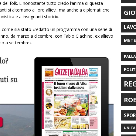
e del folk. E nonostante tutto credo l’anima di questa
anti si alternano ai loro allievi, ma anche a diplomati che
GIO
istica e a insegnanti storici».
LAV
ea come sia stato «redatto un programma con una serie di
’anno, da marzo a dicembre, con Fabio Giachino, ex allievo
MET
anno a settembre».
PALL
POLIT
RE
RO
SPO
UNITÀ 