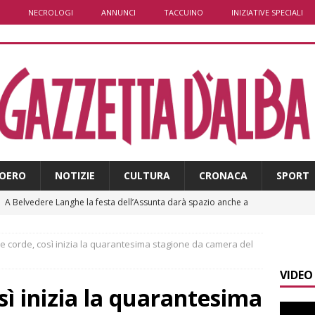
NECROLOGI
ANNUNCI
TACCUINO
INIZIATIVE SPECIALI
OERO
NOTIZIE
CULTURA
CRONACA
SPORT
]
A Belvedere Langhe la festa dell’Assunta darà spazio anche a
a
LANGHE
 e corde, così inizia la quarantesima stagione da camera del
]
Abitare il piemontese / La parola della settimana è Bifa
VIDEO
osì inizia la quarantesima
]
Alba: lunedì 10 agosto tornano le “Notti del vino”
ALBA