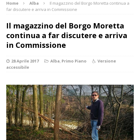
Home
Alba
Il magazzino del Borgo Moretta continua a
far discutere e arriva in Commissione
Il magazzino del Borgo Moretta
continua a far discutere e arriva
in Commissione
28 Aprile 2017
Alba
,
Primo Piano
Versione
accessibile