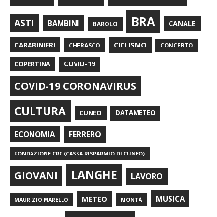
BRA
ASTI
BAMBINI
CANALE
BAROLO
CARABINIERI
CICLISMO
CHERASCO
CONCERTO
COPERTINA
COVID-19
COVID-19 CORONAVIRUS
CULTURA
CUNEO
DATAMETEO
FERRERO
ECONOMIA
FONDAZIONE CRC (CASSA RISPARMIO DI CUNEO)
LANGHE
GIOVANI
LAVORO
METEO
MUSICA
MONTÀ
MAURIZIO MARELLO