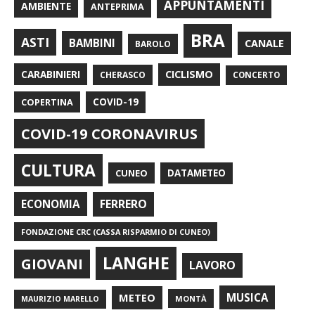
APPUNTAMENTI
AMBIENTE
ANTEPRIMA
BRA
ASTI
BAMBINI
CANALE
BAROLO
CARABINIERI
CICLISMO
CHERASCO
CONCERTO
COPERTINA
COVID-19
COVID-19 CORONAVIRUS
CULTURA
CUNEO
DATAMETEO
FERRERO
ECONOMIA
FONDAZIONE CRC (CASSA RISPARMIO DI CUNEO)
LANGHE
GIOVANI
LAVORO
METEO
MUSICA
MONTÀ
MAURIZIO MARELLO