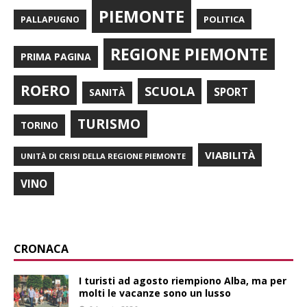
PIEMONTE
POLITICA
PALLAPUGNO
REGIONE PIEMONTE
PRIMA PAGINA
ROERO
SCUOLA
SPORT
SANITÀ
TURISMO
TORINO
VIABILITÀ
UNITÀ DI CRISI DELLA REGIONE PIEMONTE
VINO
CRONACA
I turisti ad agosto riempiono Alba, ma per
molti le vacanze sono un lusso