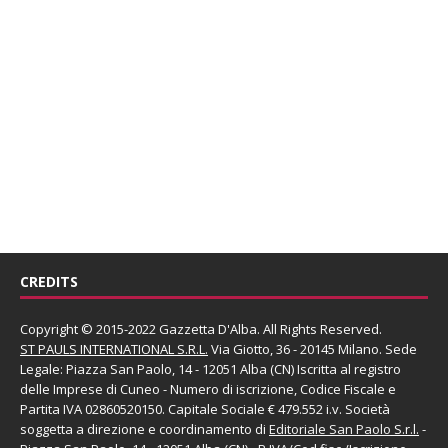
CREDITS
Copyright © 2015-2022 Gazzetta D'Alba. All Rights Reserved.
ST PAULS INTERNATIONAL S.R.L.
Via Giotto, 36 - 20145 Milano. Sede
Legale: Piazza San Paolo, 14 - 12051 Alba (CN) Iscritta al registro
delle Imprese di Cuneo - Numero di iscrizione, Codice Fiscale e
Partita IVA 02860520150. Capitale Sociale € 479.552 i.v. Società
soggetta a direzione e coordinamento di
Editoriale San Paolo
S.r.l.
-