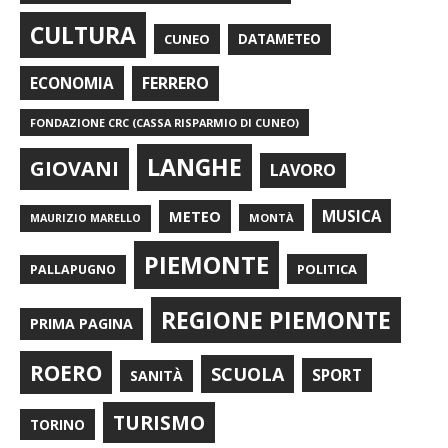
CULTURA
CUNEO
DATAMETEO
FERRERO
ECONOMIA
FONDAZIONE CRC (CASSA RISPARMIO DI CUNEO)
LANGHE
GIOVANI
LAVORO
METEO
MUSICA
MONTÀ
MAURIZIO MARELLO
PIEMONTE
POLITICA
PALLAPUGNO
REGIONE PIEMONTE
PRIMA PAGINA
ROERO
SCUOLA
SPORT
SANITÀ
TURISMO
TORINO