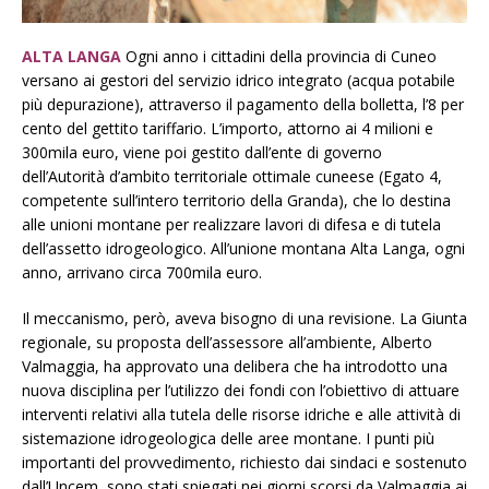
ALTA LANGA
Ogni anno i cittadini della provincia di Cuneo
versano ai gestori del servizio idrico integrato (acqua potabile
più depurazione), attraverso il pagamento della bolletta, l’8 per
cento del gettito tariffario. L’importo, attorno ai 4 milioni e
300mila euro, viene poi gestito dall’ente di governo
dell’Autorità d’ambito territoriale ottimale cuneese (Egato 4,
competente sull’intero territorio della Granda), che lo destina
alle unioni montane per realizzare lavori di difesa e di tutela
dell’assetto idrogeologico. All’unione montana Alta Langa, ogni
anno, arrivano circa 700mila euro.
Il meccanismo, però, aveva bisogno di una revisione. La Giunta
regionale, su proposta dell’assessore all’ambiente, Alberto
Valmaggia, ha approvato una delibera che ha introdotto una
nuova disciplina per l’utilizzo dei fondi con l’obiettivo di attuare
interventi relativi alla tutela delle risorse idriche e alle attività di
sistemazione idrogeologica delle aree montane. I punti più
importanti del provvedimento, richiesto dai sindaci e sostenuto
dall’Uncem, sono stati spiegati nei giorni scorsi da Valmaggia ai