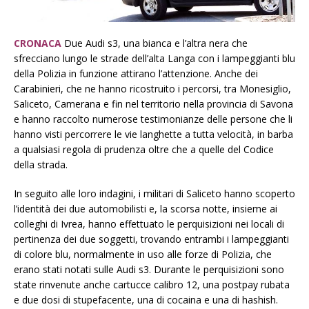
CRONACA
Due Audi s3, una bianca e l’altra nera che
sfrecciano lungo le strade dell’alta Langa con i lampeggianti blu
della Polizia in funzione attirano l’attenzione. Anche dei
Carabinieri, che ne hanno ricostruito i percorsi, tra Monesiglio,
Saliceto, Camerana e fin nel territorio nella provincia di Savona
e hanno raccolto numerose testimonianze delle persone che li
hanno visti percorrere le vie langhette a tutta velocità, in barba
a qualsiasi regola di prudenza oltre che a quelle del Codice
della strada.
In seguito alle loro indagini, i militari di Saliceto hanno scoperto
l’identità dei due automobilisti e, la scorsa notte, insieme ai
colleghi di Ivrea, hanno effettuato le perquisizioni nei locali di
pertinenza dei due soggetti, trovando entrambi i lampeggianti
di colore blu, normalmente in uso alle forze di Polizia, che
erano stati notati sulle Audi s3. Durante le perquisizioni sono
state rinvenute anche cartucce calibro 12, una postpay rubata
e due dosi di stupefacente, una di cocaina e una di hashish.