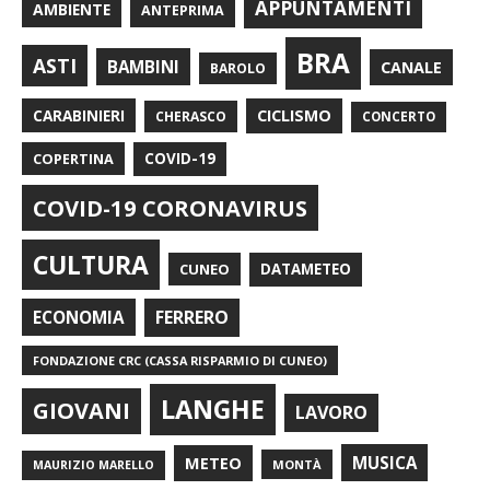
APPUNTAMENTI
AMBIENTE
ANTEPRIMA
BRA
ASTI
BAMBINI
CANALE
BAROLO
CARABINIERI
CICLISMO
CHERASCO
CONCERTO
COPERTINA
COVID-19
COVID-19 CORONAVIRUS
CULTURA
CUNEO
DATAMETEO
FERRERO
ECONOMIA
FONDAZIONE CRC (CASSA RISPARMIO DI CUNEO)
LANGHE
GIOVANI
LAVORO
METEO
MUSICA
MONTÀ
MAURIZIO MARELLO