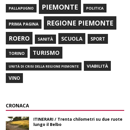
PIEMONTE
POLITICA
PALLAPUGNO
REGIONE PIEMONTE
PRIMA PAGINA
ROERO
SCUOLA
SPORT
SANITÀ
TURISMO
TORINO
VIABILITÀ
UNITÀ DI CRISI DELLA REGIONE PIEMONTE
VINO
CRONACA
ITINERARI / Trenta chilometri su due ruote
lungo il Belbo