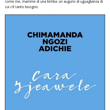
come me, mamme di una bimba: un augurio di uguaglianza di
cui c’è tanto bisogno.