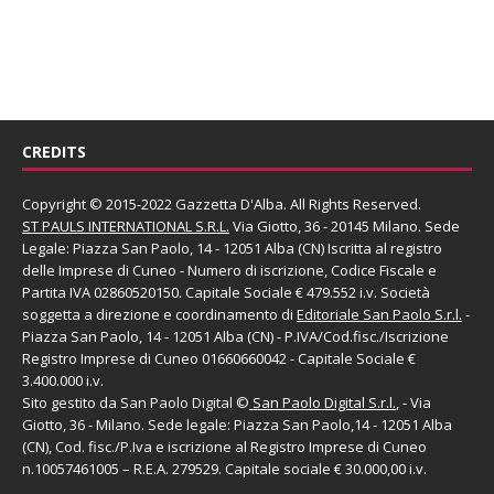
CREDITS
Copyright © 2015-2022 Gazzetta D'Alba. All Rights Reserved.
ST PAULS INTERNATIONAL S.R.L.
Via Giotto, 36 - 20145 Milano. Sede
Legale: Piazza San Paolo, 14 - 12051 Alba (CN) Iscritta al registro
delle Imprese di Cuneo - Numero di iscrizione, Codice Fiscale e
Partita IVA 02860520150. Capitale Sociale € 479.552 i.v. Società
soggetta a direzione e coordinamento di
Editoriale San Paolo
S.r.l.
-
Piazza San Paolo, 14 - 12051 Alba (CN) - P.IVA/Cod.fisc./Iscrizione
Registro Imprese di Cuneo 01660660042 - Capitale Sociale €
3.400.000 i.v.
Sito gestito da
San Paolo Digital
©
San Paolo Digital S.r.l.
, - Via
Giotto, 36 - Milano. Sede legale: Piazza San Paolo,14 - 12051 Alba
(CN), Cod. fisc./P.Iva e iscrizione al Registro Imprese di Cuneo
n.10057461005 – R.E.A. 279529. Capitale sociale € 30.000,00 i.v.