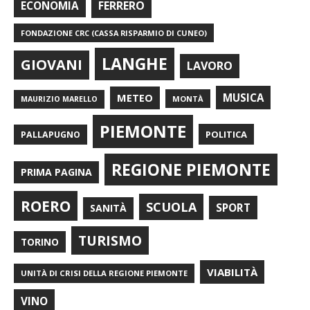
FERRERO
ECONOMIA
FONDAZIONE CRC (CASSA RISPARMIO DI CUNEO)
LANGHE
GIOVANI
LAVORO
METEO
MUSICA
MONTÀ
MAURIZIO MARELLO
PIEMONTE
POLITICA
PALLAPUGNO
REGIONE PIEMONTE
PRIMA PAGINA
ROERO
SCUOLA
SPORT
SANITÀ
TURISMO
TORINO
VIABILITÀ
UNITÀ DI CRISI DELLA REGIONE PIEMONTE
VINO