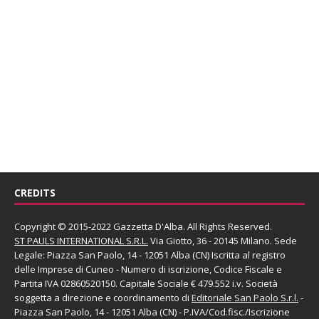
CREDITS
Copyright © 2015-2022 Gazzetta D'Alba. All Rights Reserved.
ST PAULS INTERNATIONAL S.R.L.
Via Giotto, 36 - 20145 Milano. Sede
Legale: Piazza San Paolo, 14 - 12051 Alba (CN) Iscritta al registro
delle Imprese di Cuneo - Numero di iscrizione, Codice Fiscale e
Partita IVA 02860520150. Capitale Sociale € 479.552 i.v. Società
soggetta a direzione e coordinamento di
Editoriale San Paolo
S.r.l.
-
Piazza San Paolo, 14 - 12051 Alba (CN) - P.IVA/Cod.fisc./Iscrizione