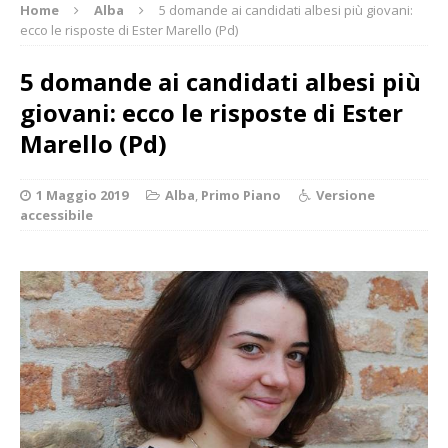
Home
Alba
5 domande ai candidati albesi più giovani:
ecco le risposte di Ester Marello (Pd)
5 domande ai candidati albesi più
giovani: ecco le risposte di Ester
Marello (Pd)
1 Maggio 2019
Alba
,
Primo Piano
Versione
accessibile