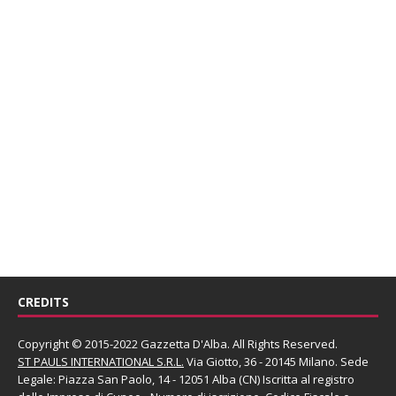
CREDITS
Copyright © 2015-2022 Gazzetta D'Alba. All Rights Reserved.
ST PAULS INTERNATIONAL S.R.L.
Via Giotto, 36 - 20145 Milano. Sede
Legale: Piazza San Paolo, 14 - 12051 Alba (CN) Iscritta al registro