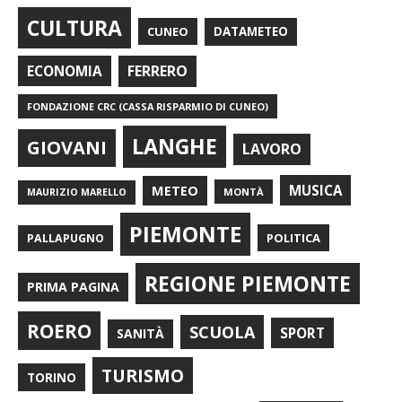
CULTURA
CUNEO
DATAMETEO
FERRERO
ECONOMIA
FONDAZIONE CRC (CASSA RISPARMIO DI CUNEO)
LANGHE
GIOVANI
LAVORO
METEO
MUSICA
MONTÀ
MAURIZIO MARELLO
PIEMONTE
POLITICA
PALLAPUGNO
REGIONE PIEMONTE
PRIMA PAGINA
ROERO
SCUOLA
SPORT
SANITÀ
TURISMO
TORINO