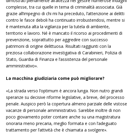
dimostrati pienamente all’altezza nel gestire numerose indagini
complesse, tra cui quelle in tema di criminalità associata. Già
grazie all’impegno di chi mi ha preceduto, l’attenzione ai delitti
contro le fasce deboli ha continuato irrobustendosi, mentre si
è mantenuta alta la vigilanza per la tutela di ambiente,
territorio e lavoro. Né è mancato il ricorso ai procedimenti di
prevenzione, soprattutto per aggredire con successo
patrimoni di origine delittuosa. Risultati raggiunti con la
preziosa collaborazione investigativa di Carabinieri, Polizia di
Stato, Guardia di Finanza e l’assistenza del personale
amministrativo».
La macchina giudiziaria come può migliorare?
«La strada verso l’optimum è ancora lunga. Non nutro grandi
speranze su decisive riforme legislative, a breve, del processo
penale. Auspico però la copertura almeno parziale delle vistose
vacanze di personale amministrativo. Sarebbe inoltre di non
poco giovamento poter contare anche su una magistratura
onoraria meno precaria, meglio formata e con l’adeguato
trattamento per l’attività che è chiamata a svolgere».