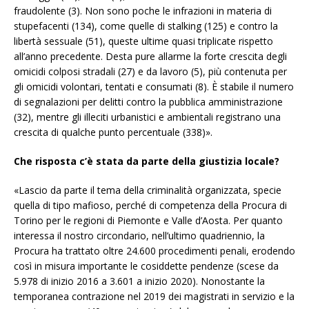
fraudolente (3). Non sono poche le infrazioni in materia di
stupefacenti (134), come quelle di stalking (125) e contro la
libertà sessuale (51), queste ultime quasi triplicate rispetto
all’anno precedente. Desta pure allarme la forte crescita degli
omicidi colposi stradali (27) e da lavoro (5), più contenuta per
gli omicidi volontari, tentati e consumati (8). È stabile il numero
di segnalazioni per delitti contro la pubblica amministrazione
(32), mentre gli illeciti urbanistici e ambientali registrano una
crescita di qualche punto percentuale (338)».
Che risposta c’è stata da parte della giustizia locale?
«Lascio da parte il tema della criminalità organizzata, specie
quella di tipo mafioso, perché di competenza della Procura di
Torino per le regioni di Piemonte e Valle d’Aosta. Per quanto
interessa il nostro circondario, nell’ultimo quadriennio, la
Procura ha trattato oltre 24.600 procedimenti penali, erodendo
così in misura importante le cosiddette pendenze (scese da
5.978 di inizio 2016 a 3.601 a inizio 2020). Nonostante la
temporanea contrazione nel 2019 dei magistrati in servizio e la