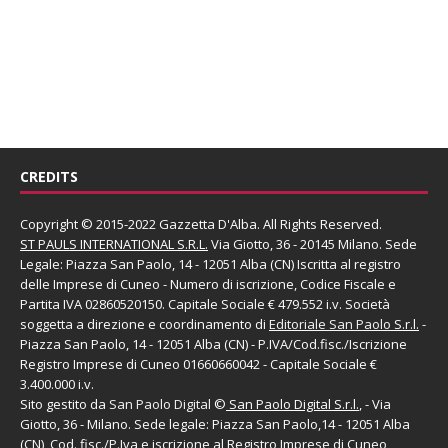
CREDITS
Copyright © 2015-2022 Gazzetta D'Alba. All Rights Reserved.
ST PAULS INTERNATIONAL S.R.L.
Via Giotto, 36 - 20145 Milano. Sede
Legale: Piazza San Paolo, 14 - 12051 Alba (CN) Iscritta al registro
delle Imprese di Cuneo - Numero di iscrizione, Codice Fiscale e
Partita IVA 02860520150. Capitale Sociale € 479.552 i.v. Società
soggetta a direzione e coordinamento di
Editoriale San Paolo
S.r.l.
-
Piazza San Paolo, 14 - 12051 Alba (CN) - P.IVA/Cod.fisc./Iscrizione
Registro Imprese di Cuneo 01660660042 - Capitale Sociale €
3.400.000 i.v.
Sito gestito da
San Paolo Digital
©
San Paolo Digital S.r.l.
, - Via
Giotto, 36 - Milano. Sede legale: Piazza San Paolo,14 - 12051 Alba
(CN), Cod. fisc./P.Iva e iscrizione al Registro Imprese di Cuneo