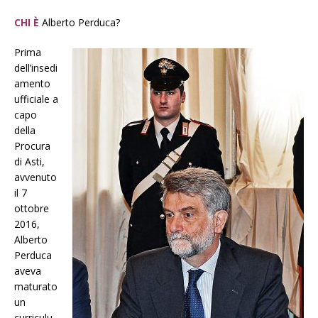
CHI È
Alberto Perduca?
Prima
dell’insedi
amento
ufficiale a
capo
della
Procura
di Asti,
avvenuto
il 7
ottobre
2016,
Alberto
Perduca
aveva
maturato
un
curriculu