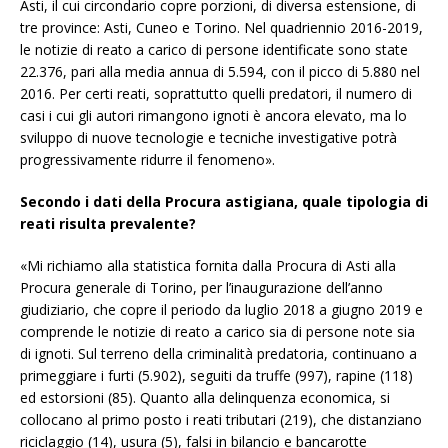
Asti, il cui circondario copre porzioni, di diversa estensione, di
tre province: Asti, Cuneo e Torino. Nel quadriennio 2016-2019,
le notizie di reato a carico di persone identificate sono state
22.376, pari alla media annua di 5.594, con il picco di 5.880 nel
2016. Per certi reati, soprattutto quelli predatori, il numero di
casi i cui gli autori rimangono ignoti è ancora elevato, ma lo
sviluppo di nuove tecnologie e tecniche investigative potrà
progressivamente ridurre il fenomeno».
Secondo i dati della Procura astigiana, quale tipologia di
reati risulta prevalente?
«Mi richiamo alla statistica fornita dalla Procura di Asti alla
Procura generale di Torino, per l’inaugurazione dell’anno
giudiziario, che copre il periodo da luglio 2018 a giugno 2019 e
comprende le notizie di reato a carico sia di persone note sia
di ignoti. Sul terreno della criminalità predatoria, continuano a
primeggiare i furti (5.902), seguiti da truffe (997), rapine (118)
ed estorsioni (85). Quanto alla delinquenza economica, si
collocano al primo posto i reati tributari (219), che distanziano
riciclaggio (14), usura (5), falsi in bilancio e bancarotte