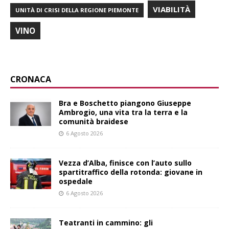
VIABILITÀ
UNITÀ DI CRISI DELLA REGIONE PIEMONTE
VINO
CRONACA
Bra e Boschetto piangono Giuseppe
Ambrogio, una vita tra la terra e la
comunità braidese
6 Agosto 2026
Vezza d’Alba, finisce con l’auto sullo
spartitraffico della rotonda: giovane in
ospedale
6 Agosto 2026
Teatranti in cammino: gli