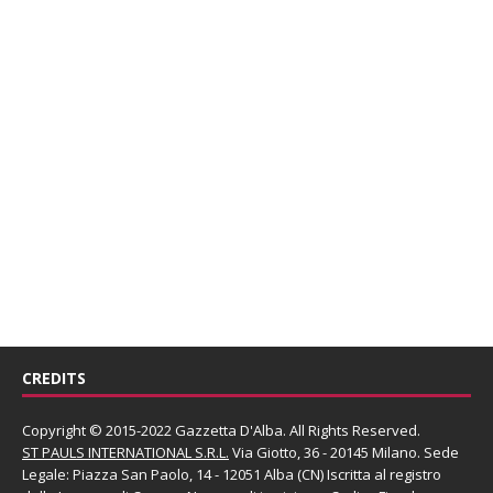
CREDITS
Copyright © 2015-2022 Gazzetta D'Alba. All Rights Reserved.
ST PAULS INTERNATIONAL S.R.L.
Via Giotto, 36 - 20145 Milano. Sede
Legale: Piazza San Paolo, 14 - 12051 Alba (CN) Iscritta al registro