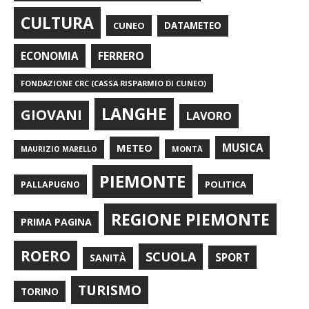
CULTURA
CUNEO
DATAMETEO
FERRERO
ECONOMIA
FONDAZIONE CRC (CASSA RISPARMIO DI CUNEO)
LANGHE
GIOVANI
LAVORO
METEO
MUSICA
MONTÀ
MAURIZIO MARELLO
PIEMONTE
POLITICA
PALLAPUGNO
REGIONE PIEMONTE
PRIMA PAGINA
ROERO
SCUOLA
SPORT
SANITÀ
TURISMO
TORINO