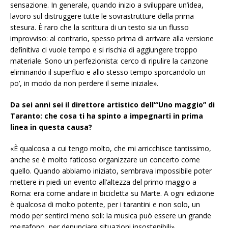
sensazione. In generale, quando inizio a sviluppare un’idea,
lavoro sul distruggere tutte le sovrastrutture della prima
stesura. È raro che la scrittura di un testo sia un flusso
improvviso: al contrario, spesso prima di arrivare alla versione
definitiva ci vuole tempo e si rischia di aggiungere troppo
materiale. Sono un perfezionista: cerco di ripulire la canzone
eliminando il superfluo e allo stesso tempo sporcandolo un
po’, in modo da non perdere il seme iniziale».
Da sei anni sei il direttore artistico dell’“Uno maggio” di
Taranto: che cosa ti ha spinto a impegnarti in prima
linea in questa causa?
«È qualcosa a cui tengo molto, che mi arricchisce tantissimo,
anche se è molto faticoso organizzare un concerto come
quello. Quando abbiamo iniziato, sembrava impossibile poter
mettere in piedi un evento all’altezza del primo maggio a
Roma: era come andare in bicicletta su Marte. A ogni edizione
è qualcosa di molto potente, per i tarantini e non solo, un
modo per sentirci meno soli: la musica può essere un grande
megafono, per denunciare situazioni insostenibili».