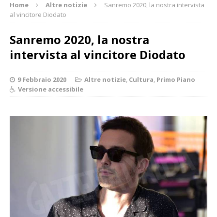
Home
Altre notizie
Sanremo 2020, la nostra intervista
al vincitore Diodato
Sanremo 2020, la nostra
intervista al vincitore Diodato
9 Febbraio 2020
Altre notizie
,
Cultura
,
Primo Piano
Versione accessibile