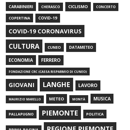
CARABINIERI
CICLISMO
CHERASCO
CONCERTO
COPERTINA
COVID-19
COVID-19 CORONAVIRUS
CULTURA
CUNEO
DATAMETEO
FERRERO
ECONOMIA
FONDAZIONE CRC (CASSA RISPARMIO DI CUNEO)
LANGHE
GIOVANI
LAVORO
METEO
MUSICA
MONTÀ
MAURIZIO MARELLO
PIEMONTE
POLITICA
PALLAPUGNO
REGIONE PIEMONTE
PRIMA PAGINA