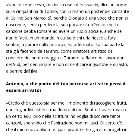
«Non lo conoscevo, ma dice cose interessanti», dice un uomo
sulla cinquantina di Torino, con in mano un poster del cantante
di Cellino San Marco. Sì, perché Diodato è una voce che non si
nasconde, senza perdere la sua pacatezza: «Penso che la
canzone debba tornare ad avere un ruolo sociale, anche se
non è facile in un mondo in cui solo chi urla riesce a farsi
sentire, a partire dalla politica», ha affermato. La sua parte la
sta già facendo da sei anni, come direttore artistico del
concerto del primo maggio a Taranto, a fianco dei lavoratori
del Sud, per denunciare e non dimenticare ingiustizie e disastri,
a partire dall’Ilva.
Antonio, a che punto del tuo percorso artistico pensi di
essere arrivato?
«Credo che questo sia per me il momento di raccogliere frutti,
non in giardini esterni, ma dentro di me. Sento di aver trovato
un certo equilibrio nella scrittura: ho voglia di scrivere tante
canzoni, sperando che l’ispirazione non mi lasci. Di certo c’è
che il mio nuovo album è quasi pronto e ho già altri progetti in