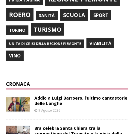
ROERO
SCUOLA
SPORT
SANITÀ
TURISMO
TORINO
VIABILITÀ
UNITÀ DI CRISI DELLA REGIONE PIEMONTE
VINO
CRONACA
Addio a Luigi Barroero, l’ultimo cantastorie
delle Langhe
9 Agosto 2026
Bra celebra Santa Chiara tra la
suggestione del Transito e la gioia della