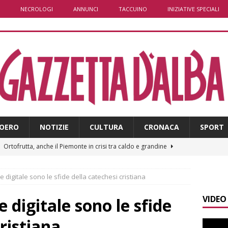
NECROLOGI
ANNUNCI
TACCUINO
INIZIATIVE SPECIALI
OERO
NOTIZIE
CULTURA
CRONACA
SPORT
]
Ortofrutta, anche il Piemonte in crisi tra caldo e grandine
 digitale sono le sfide della catechesi cristiana
]
Aib Piemonte in Calabria: prosegue la missione contro gli
VIDEO
 NOTIZIE
 digitale sono le sfide
]
Sulla provinciale 661 tra Sanfrè e Bra nuova segnaletica per
cristiana