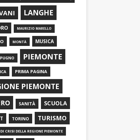
LANGHE
VANI
ORO
MAURIZIO MARELLO
EO
MUSICA
MONTÀ
PIEMONTE
APUGNO
PRIMA PAGINA
ICA
GIONE PIEMONTE
ERO
SCUOLA
SANITÀ
TURISMO
RT
TORINO
DI CRISI DELLA REGIONE PIEMONTE