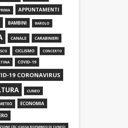
APPUNTAMENTI
PRIMA
I
BAMBINI
BAROLO
A
CANALE
CARABINIERI
CICLISMO
ASCO
CONCERTO
RTINA
COVID-19
ID-19 CORONAVIRUS
LTURA
CUNEO
ECONOMIA
METEO
ERO
IONE CRC (CASSA RISPARMIO DI CUNEO)