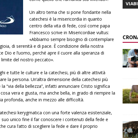
VIAB
Un altro tema che si pone fondante nella
catechesi è la misericordia in quanto
centro della vita di fede, così come papa
Francesco scrive in Misericordiae vultus:
CRON
«Abbiamo sempre bisogno di contemplare
 gioia, di serenità e di pace. È condizione della nostra
ce Dio e l’uomo, perché apre il cuore alla speranza di
limite del nostro peccato».
i e tutte le culture e la catechesi, più di altre attività
mare la persona. Un’altra dimensione della catechesi più
a “via della bellezza”, infatti annunciare Cristo significa
 cosa vera e giusta, ma anche bella, in grado di riempire la
ia profonda, anche in mezzo alle difficoltà.
catechesi kerygmatica con una forte valenza esistenziale,
uo unico fine il far conoscere i contenuti della fede e
 cura l’atto di scegliere la fede e dare il proprio