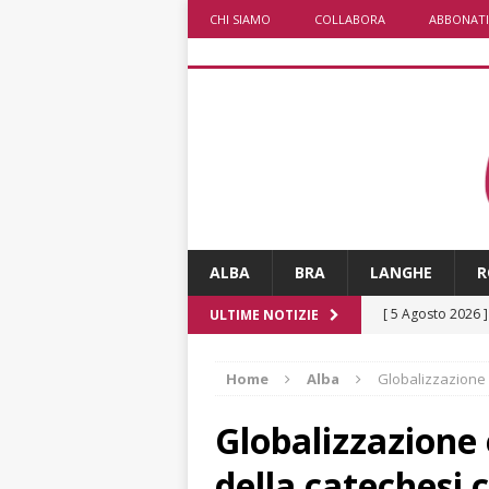
CHI SIAMO
COLLABORA
ABBONATI
ALBA
BRA
LANGHE
R
[ 5 Agosto 2026 
ULTIME NOTIZIE
ALTRE NOTIZIE
Home
Alba
Globalizzazione e
[ 5 Agosto 2026 
incendi
ALTRE
Globalizzazione e
[ 5 Agosto 2026 
della catechesi 