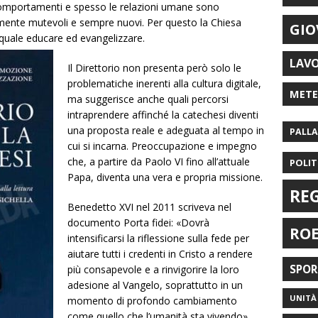
i comportamenti e spesso le relazioni umane sono
damente mutevoli e sempre nuovi. Per questo la Chiesa
GIO
l quale educare ed evangelizzare.
LAV
Il Direttorio non presenta però solo le
problematiche inerenti alla cultura digitale,
MET
ma suggerisce anche quali percorsi
intraprendere affinché la catechesi diventi
una proposta reale e adeguata al tempo in
PALL
cui si incarna. Preoccupazione e impegno
che, a partire da Paolo VI fino all’attuale
POLIT
Papa, diventa una vera e propria missione.
RE
Benedetto XVI nel 2011 scriveva nel
documento Porta fidei: «Dovrà
RO
intensificarsi la riflessione sulla fede per
aiutare tutti i credenti in Cristo a rendere
SPO
più consapevole e a rinvigorire la loro
adesione al Vangelo, soprattutto in un
UNITÀ 
momento di profondo cambiamento
come quello che l’umanità sta vivendo».