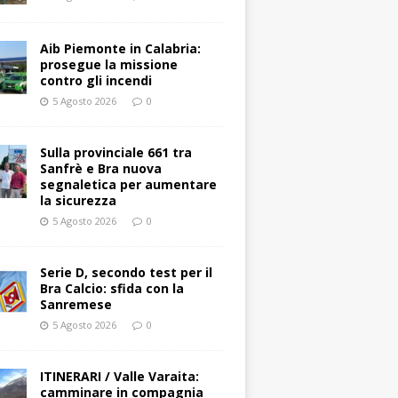
Aib Piemonte in Calabria:
prosegue la missione
contro gli incendi
5 Agosto 2026
0
Sulla provinciale 661 tra
Sanfrè e Bra nuova
segnaletica per aumentare
la sicurezza
5 Agosto 2026
0
Serie D, secondo test per il
Bra Calcio: sfida con la
Sanremese
5 Agosto 2026
0
ITINERARI / Valle Varaita:
camminare in compagnia