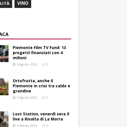
ILITÀ
VINO
ACA
Piemonte Film TV Fund: 13
progetti finanziati con 4
milioni
5 Agosto 2026
0
Ortofrutta, anche il
Piemonte in crisi tra caldo e
grandine
5 Agosto 2026
0
Lost Station, venerdì sera il
live a Rivalta di La Morra
5 Agosto 2026
0