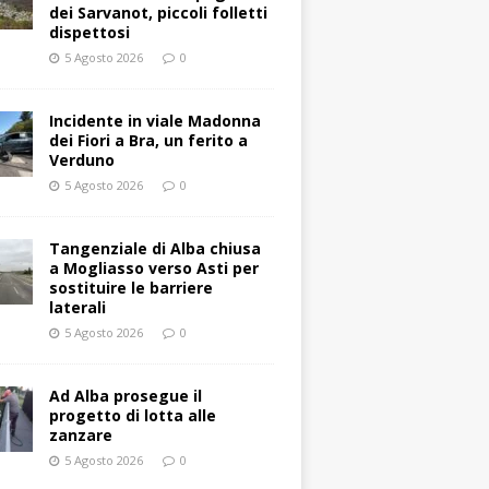
dei Sarvanot, piccoli folletti
dispettosi
5 Agosto 2026
0
Incidente in viale Madonna
dei Fiori a Bra, un ferito a
Verduno
5 Agosto 2026
0
Tangenziale di Alba chiusa
a Mogliasso verso Asti per
sostituire le barriere
laterali
5 Agosto 2026
0
Ad Alba prosegue il
progetto di lotta alle
zanzare
5 Agosto 2026
0