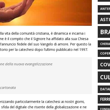
ANTE
AST
BR
la vita della comunità cristiana, è dinamica e incarna i
one è il compito che il Signore ha affidato alla sua Chiesa
l’annuncio fedele del suo Vangelo di amore. Per questo la
CHER
torio per la catechesi dopo l’ultimo pubblicato nel 1997.
COPE
COV
ione della nuova evangelizzazione
CU
 cartonata
DATA
FERR
erizzando particolarmente la catechesi ai nostri giorni,
sfida del digitale che risente della globalizzazione e ne
FONDAZ