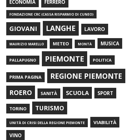
FERRERO
ECONOMIA
FONDAZIONE CRC (CASSA RISPARMIO DI CUNEO)
LANGHE
GIOVANI
LAVORO
METEO
MUSICA
MONTÀ
MAURIZIO MARELLO
PIEMONTE
POLITICA
PALLAPUGNO
REGIONE PIEMONTE
PRIMA PAGINA
ROERO
SCUOLA
SPORT
SANITÀ
TURISMO
TORINO
VIABILITÀ
UNITÀ DI CRISI DELLA REGIONE PIEMONTE
VINO