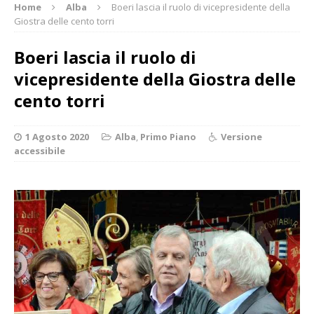
Home
Alba
Boeri lascia il ruolo di vicepresidente della
Giostra delle cento torri
Boeri lascia il ruolo di
vicepresidente della Giostra delle
cento torri
1 Agosto 2020
Alba
,
Primo Piano
Versione
accessibile