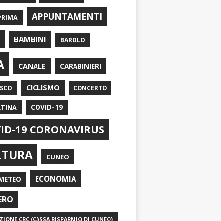
APPUNTAMENTI
PRIMA
I
BAMBINI
BAROLO
A
CANALE
CARABINIERI
CICLISMO
ASCO
CONCERTO
RTINA
COVID-19
ID-19 CORONAVIRUS
LTURA
CUNEO
ECONOMIA
METEO
ERO
IONE CRC (CASSA RISPARMIO DI CUNEO)