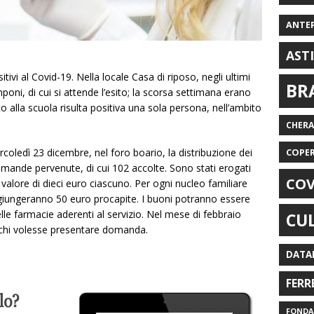
ANTE
AST
tivi al Covid-19. Nella locale Casa di riposo, negli ultimi
BR
amponi, di cui si attende l’esito; la scorsa settimana erano
rito alla scuola risulta positiva una sola persona, nell’ambito
CHER
COPE
rcoledì 23 dicembre, nel foro boario, la distribuzione dei
omande pervenute, di cui 102 accolte. Sono stati erogati
COV
 valore di dieci euro ciascuno. Per ogni nucleo familiare
ggiungeranno 50 euro procapite. I buoni potranno essere
nelle farmacie aderenti al servizio. Nel mese di febbraio
CU
 chi volesse presentare domanda.
DATA
FERR
FONDAZ