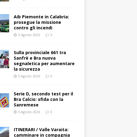
Aib Piemonte in Calabria:
prosegue la missione
contro gli incendi
5 Agosto 2026
0
Sulla provinciale 661 tra
Sanfrè e Bra nuova
segnaletica per aumentare
la sicurezza
5 Agosto 2026
0
Serie D, secondo test per il
Bra Calcio: sfida con la
Sanremese
5 Agosto 2026
0
ITINERARI / Valle Varaita:
camminare in compagnia