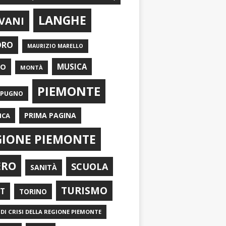
LANGHE
VANI
ORO
MAURIZIO MARELLO
EO
MUSICA
MONTÀ
PIEMONTE
APUGNO
PRIMA PAGINA
ICA
GIONE PIEMONTE
ERO
SCUOLA
SANITÀ
TURISMO
RT
TORINO
DI CRISI DELLA REGIONE PIEMONTE