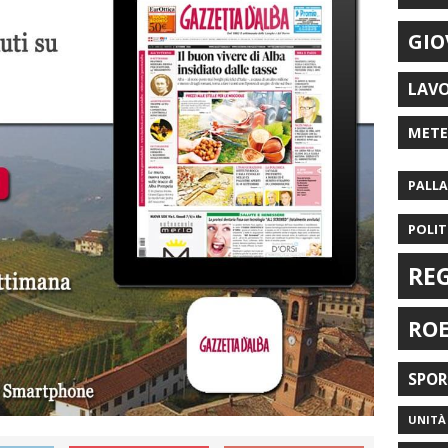
GIO
LAV
MET
PALL
POLIT
RE
RO
SPO
UNITÀ 