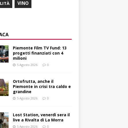
ILITÀ
VINO
ACA
Piemonte Film TV Fund: 13
progetti finanziati con 4
milioni
5 Agosto 2026
0
Ortofrutta, anche il
Piemonte in crisi tra caldo e
grandine
5 Agosto 2026
0
Lost Station, venerdì sera il
live a Rivalta di La Morra
5 Agosto 2026
0