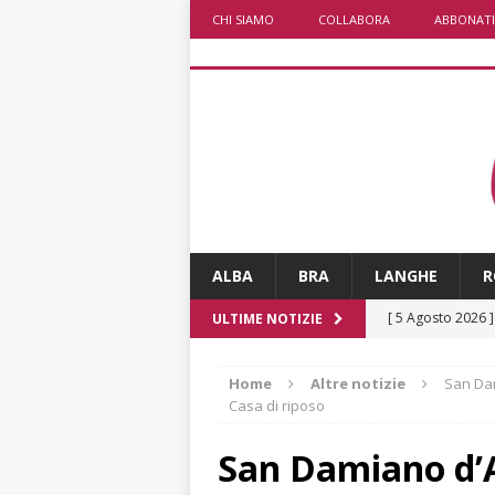
CHI SIAMO
COLLABORA
ABBONATI
ALBA
BRA
LANGHE
R
[ 5 Agosto 2026 
ULTIME NOTIZIE
ALTRE NOTIZIE
Home
Altre notizie
San Dam
[ 5 Agosto 2026 
Casa di riposo
incendi
ALTRE
San Damiano d’Ast
[ 5 Agosto 2026 