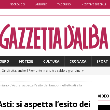
NECROLOGI
ANNUNCI
TACCUINO
INIZIATIVE SPECIALI
OERO
NOTIZIE
CULTURA
CRONACA
SPORT
]
Ortofrutta, anche il Piemonte in crisi tra caldo e grandine
iano d’Asti: si aspetta l’esito dei tamponi effettuati alla
]
Aib Piemonte in Calabria: prosegue la missione contro gli
VIDEO
 NOTIZIE
i: si aspetta l’esito dei
]
Sulla provinciale 661 tra Sanfrè e Bra nuova segnaletica per