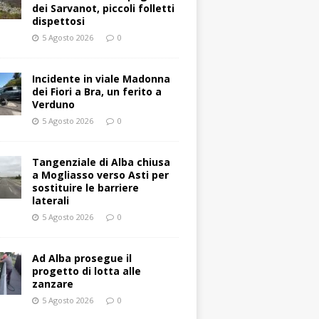
dei Sarvanot, piccoli folletti
dispettosi
5 Agosto 2026
0
Incidente in viale Madonna
dei Fiori a Bra, un ferito a
Verduno
5 Agosto 2026
0
Tangenziale di Alba chiusa
a Mogliasso verso Asti per
sostituire le barriere
laterali
5 Agosto 2026
0
Ad Alba prosegue il
progetto di lotta alle
zanzare
5 Agosto 2026
0