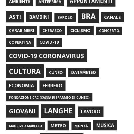
APPUNTAMENTI
AMBIENTE
ANTEPRIMA
BRA
ASTI
BAMBINI
CANALE
BAROLO
CARABINIERI
CICLISMO
CHERASCO
CONCERTO
COPERTINA
COVID-19
COVID-19 CORONAVIRUS
CULTURA
CUNEO
DATAMETEO
FERRERO
ECONOMIA
FONDAZIONE CRC (CASSA RISPARMIO DI CUNEO)
LANGHE
GIOVANI
LAVORO
METEO
MUSICA
MONTÀ
MAURIZIO MARELLO