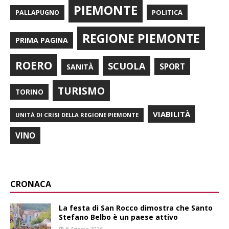
PIEMONTE
POLITICA
PALLAPUGNO
REGIONE PIEMONTE
PRIMA PAGINA
ROERO
SCUOLA
SPORT
SANITÀ
TURISMO
TORINO
VIABILITÀ
UNITÀ DI CRISI DELLA REGIONE PIEMONTE
VINO
CRONACA
La festa di San Rocco dimostra che Santo
Stefano Belbo è un paese attivo
8 Agosto 2026