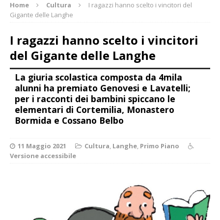
Home
Cultura
I ragazzi hanno scelto i vincitori del
Gigante delle Langhe
I ragazzi hanno scelto i vincitori
del Gigante delle Langhe
La giuria scolastica composta da 4mila
alunni ha premiato Genovesi e Lavatelli;
per i racconti dei bambini spiccano le
elementari di Cortemilia, Monastero
Bormida e Cossano Belbo
11 Maggio 2021
Cultura
,
Langhe
,
Primo Piano
Versione accessibile