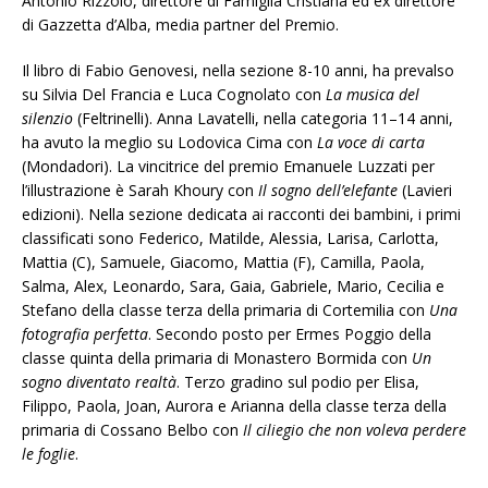
Antonio Rizzolo, direttore di Famiglia Cristiana ed ex direttore
di Gazzetta d’Alba, media partner del Premio.
Il libro di Fabio Genovesi, nella sezione 8-10 anni, ha prevalso
su Silvia Del Francia e Luca Cognolato con
La musica del
silenzio
(Feltrinelli). Anna Lavatelli, nella categoria 11–14 anni,
ha avuto la meglio su Lodovica Cima con
La voce di carta
(Mondadori). La vincitrice del premio Emanuele Luzzati per
l’illustrazione è Sarah Khoury con
Il sogno dell’elefante
(Lavieri
edizioni). Nella sezione dedicata ai racconti dei bambini, i primi
classificati sono Federico, Matilde, Alessia, Larisa, Carlotta,
Mattia (C), Samuele, Giacomo, Mattia (F), Camilla, Paola,
Salma, Alex, Leonardo, Sara, Gaia, Gabriele, Mario, Cecilia e
Stefano della classe terza della primaria di Cortemilia con
Una
fotografia perfetta
. Secondo posto per Ermes Poggio della
classe quinta della primaria di Monastero Bormida con
Un
sogno diventato realtà
. Terzo gradino sul podio per Elisa,
Filippo, Paola, Joan, Aurora e Arianna della classe terza della
primaria di Cossano Belbo con
Il ciliegio che non voleva perdere
le foglie
.