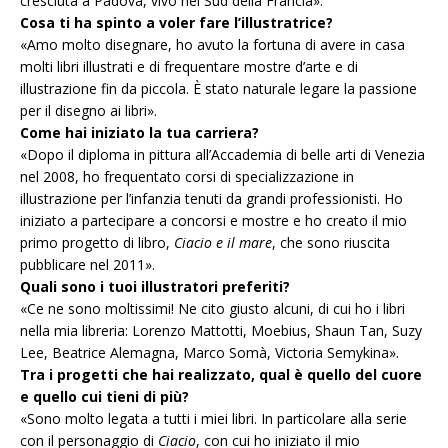
cresciuta a Padova, vivo nel Sud della Francia».
Cosa ti ha spinto a voler fare l’illustratrice?
«Amo molto disegnare, ho avuto la fortuna di avere in casa
molti libri illustrati e di frequentare mostre d’arte e di
illustrazione fin da piccola.
È stato naturale legare la passione
per il disegno ai libri».
Come hai iniziato la tua carriera?
«Dopo il diploma in pittura all’Accademia di belle arti di Venezia
nel 2008, ho frequentato corsi di specializzazione in
illustrazione per l’infanzia tenuti da grandi professionisti. Ho
iniziato a partecipare a concorsi e mostre e ho creato il mio
primo progetto di libro,
Ciacio e il mare
, che sono riuscita
pubblicare nel 2011».
Quali sono i tuoi illustratori preferiti?
«Ce ne sono moltissimi! Ne cito giusto alcuni, di cui ho i libri
nella mia libreria: Lorenzo Mattotti, Moebius, Shaun Tan, Suzy
Lee, Beatrice Alemagna, Marco Somà, Victoria Semykina».
Tra i progetti che hai realizzato, qual è quello del cuore
e quello cui tieni di più?
«Sono molto legata a tutti i miei libri. In particolare alla serie
con il personaggio di
Ciacio
, con cui ho iniziato il mio