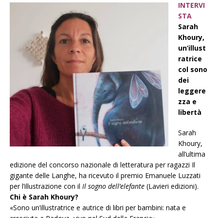
INTERVI
STA
Sarah
Khoury,
un’illust
ratrice
col sono
dei
leggere
zza e
libertà
Sarah
Khoury,
all’ultima
edizione del concorso nazionale di letteratura per ragazzi Il
gigante delle Langhe, ha ricevuto il premio Emanuele Luzzati
per l’illustrazione con il
Il sogno dell’elefante
(Lavieri edizioni).
Chi è Sarah Khoury?
«Sono un’illustratrice e autrice di libri per bambini: nata e