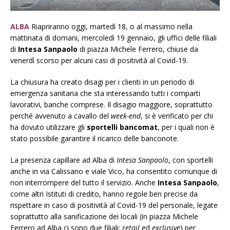
ALBA
Riapriranno oggi, martedì 18, o al massimo nella
mattinata di domani, mercoledì 19 gennaio, gli uffici delle filiali
di
Intesa Sanpaolo
di piazza Michele Ferrero, chiuse da
venerdì scorso per alcuni casi di positività al Covid-19.
La chiusura ha creato disagi per i clienti in un periodo di
emergenza sanitaria che sta interessando tutti i comparti
lavorativi, banche comprese. Il disagio maggiore, soprattutto
perché avvenuto a cavallo del
week-end
, si è verificato per chi
ha dovuto utilizzare gli
sportelli bancomat
, per i quali non è
stato possibile garantire il ricarico delle banconote.
La presenza capillare ad Alba di
Intesa Sanpaolo
, con sportelli
anche in via Calissano e viale Vico, ha consentito comunque di
non interrompere del tutto il servizio. Anche
Intesa Sanpaolo
,
come altri Istituti di credito, hanno regole ben precise da
rispettare in caso di positività al Covid-19 del personale, legate
soprattutto alla sanificazione dei locali (in piazza Michele
Ferrero ad Alba ci sono due filiali:
retail
ed
exclusive
) per