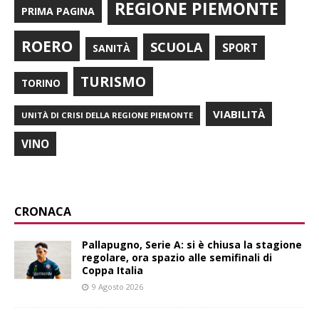
REGIONE PIEMONTE
PRIMA PAGINA
ROERO
SCUOLA
SPORT
SANITÀ
TURISMO
TORINO
VIABILITÀ
UNITÀ DI CRISI DELLA REGIONE PIEMONTE
VINO
CRONACA
Pallapugno, Serie A: si è chiusa la stagione
regolare, ora spazio alle semifinali di
Coppa Italia
9 Agosto 2026