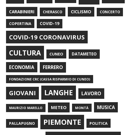
CARABINIERI
CICLISMO
CHERASCO
CONCERTO
COPERTINA
COVID-19
COVID-19 CORONAVIRUS
CULTURA
CUNEO
DATAMETEO
FERRERO
ECONOMIA
FONDAZIONE CRC (CASSA RISPARMIO DI CUNEO)
LANGHE
GIOVANI
LAVORO
METEO
MUSICA
MONTÀ
MAURIZIO MARELLO
PIEMONTE
POLITICA
PALLAPUGNO