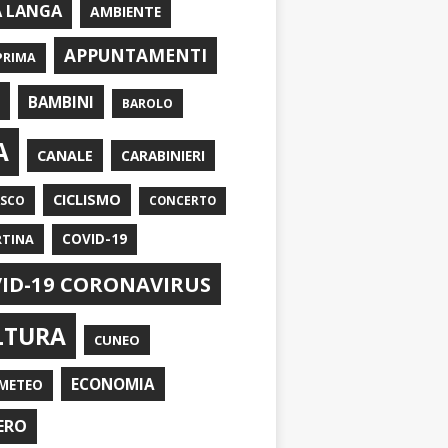
A LANGA
AMBIENTE
APPUNTAMENTI
PRIMA
I
BAMBINI
BAROLO
A
CANALE
CARABINIERI
CICLISMO
ASCO
CONCERTO
RTINA
COVID-19
ID-19 CORONAVIRUS
LTURA
CUNEO
ECONOMIA
METEO
ERO