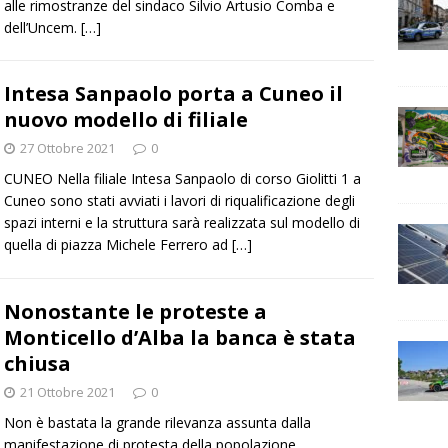
alle rimostranze del sindaco Silvio Artusio Comba e
dell’Uncem.
[…]
Intesa Sanpaolo porta a Cuneo il
nuovo modello di filiale
27 Ottobre 2021
0
CUNEO Nella filiale Intesa Sanpaolo di corso Giolitti 1 a
Cuneo sono stati avviati i lavori di riqualificazione degli
spazi interni e la struttura sarà realizzata sul modello di
quella di piazza Michele Ferrero ad
[…]
Nonostante le proteste a
Monticello d’Alba la banca è stata
chiusa
21 Ottobre 2021
0
Non è bastata la grande rilevanza assunta dalla
manifestazione di protesta della popolazione