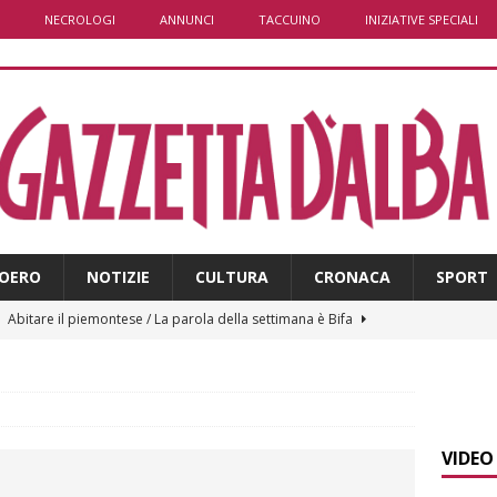
NECROLOGI
ANNUNCI
TACCUINO
INIZIATIVE SPECIALI
OERO
NOTIZIE
CULTURA
CRONACA
SPORT
]
Abitare il piemontese / La parola della settimana è Bifa
]
Alba: lunedì 10 agosto tornano le “Notti del vino”
ALBA
]
Dal 13 al 16 agosto a Priocca c’è la Sagra della costata di
VIDEO
PIANO