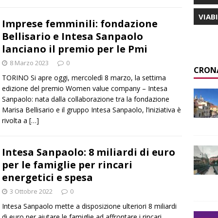
VIAB
Imprese femminili: fondazione
Bellisario e Intesa Sanpaolo
lanciano il premio per le Pmi
8 Marzo 2023
0
CRON
TORINO Si apre oggi, mercoledì 8 marzo, la settima
edizione del premio Women value company – Intesa
Sanpaolo: nata dalla collaborazione tra la fondazione
Marisa Bellisario e il gruppo Intesa Sanpaolo, l’iniziativa è
rivolta a
[…]
Intesa Sanpaolo: 8 miliardi di euro
per le famiglie per rincari
energetici e spesa
3 Ottobre 2022
0
Intesa Sanpaolo mette a disposizione ulteriori 8 miliardi
di euro per aiutare le famiglie ad affrontare i rincari,