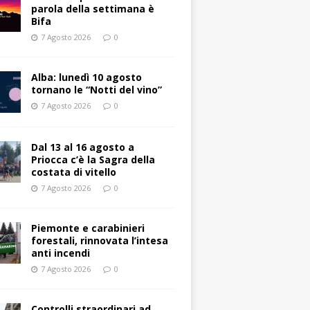
parola della settimana è
Bifa
7 Agosto 2026
0
Alba: lunedì 10 agosto
tornano le “Notti del vino”
7 Agosto 2026
0
Dal 13 al 16 agosto a
Priocca c’è la Sagra della
costata di vitello
7 Agosto 2026
0
Piemonte e carabinieri
forestali, rinnovata l’intesa
anti incendi
7 Agosto 2026
0
Controlli straordinari ad