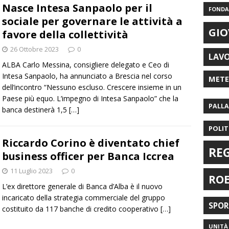
Nasce Intesa Sanpaolo per il
FONDAZ
sociale per governare le attività a
GIO
favore della collettività
26 Ottobre 2023
0
LAV
ALBA Carlo Messina, consigliere delegato e Ceo di
Intesa Sanpaolo, ha annunciato a Brescia nel corso
MET
dell’incontro “Nessuno escluso. Crescere insieme in un
Paese più equo. L’impegno di Intesa Sanpaolo” che la
PALL
banca destinerà 1,5
[…]
POLIT
Riccardo Corino è diventato chief
RE
business officer per Banca Iccrea
11 Luglio 2023
0
RO
L’ex direttore generale di Banca d’Alba è il nuovo
incaricato della strategia commerciale del gruppo
SPO
costituito da 117 banche di credito cooperativo
[…]
UNITÀ 