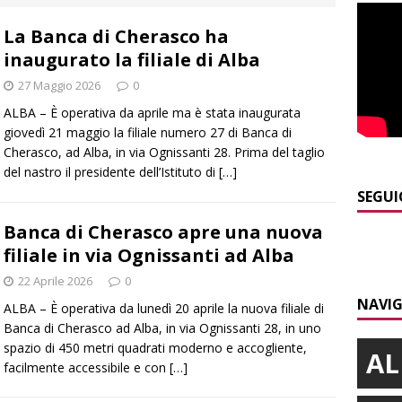
]
Piemonte e carabinieri forestali, rinnovata l’intesa anti incendi
La Banca di Cherasco ha
E
inaugurato la filiale di Alba
]
Controlli straordinari ad Asti: oltre 150 persone identificate
27 Maggio 2026
0
ALBA – È operativa da aprile ma è stata inaugurata
]
Fondazione CRC, oltre 2,15 milioni per 41 progetti green
giovedì 21 maggio la filiale numero 27 di Banca di
Cherasco, ad Alba, in via Ognissanti 28. Prima del taglio
del nastro il presidente dell’Istituto di
[…]
]
Siccità in Piemonte, parte la richiesta di calamità naturale
SEGUI
Banca di Cherasco apre una nuova
filiale in via Ognissanti ad Alba
]
Maltempo a Monticello d’Alba: crolla un palo dell’illuminazione
22 Aprile 2026
0
PRIMO PIANO
NAVIG
ALBA – È operativa da lunedì 20 aprile la nuova filiale di
Banca di Cherasco ad Alba, in via Ognissanti 28, in uno
spazio di 450 metri quadrati moderno e accogliente,
AL
facilmente accessibile e con
[…]