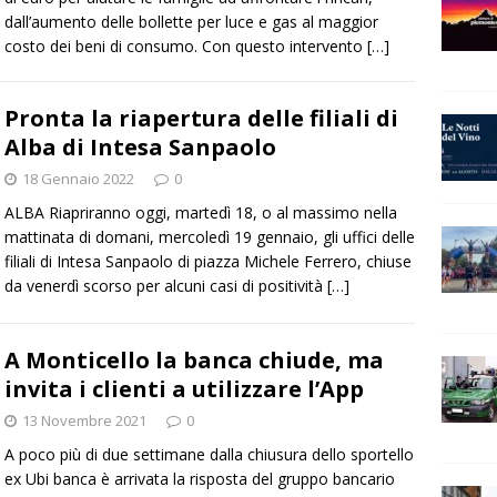
dall’aumento delle bollette per luce e gas al maggior
costo dei beni di consumo. Con questo intervento
[…]
Pronta la riapertura delle filiali di
Alba di Intesa Sanpaolo
18 Gennaio 2022
0
ALBA Riapriranno oggi, martedì 18, o al massimo nella
mattinata di domani, mercoledì 19 gennaio, gli uffici delle
filiali di Intesa Sanpaolo di piazza Michele Ferrero, chiuse
da venerdì scorso per alcuni casi di positività
[…]
A Monticello la banca chiude, ma
invita i clienti a utilizzare l’App
13 Novembre 2021
0
A poco più di due settimane dalla chiusura dello sportello
ex Ubi banca è arrivata la risposta del gruppo bancario