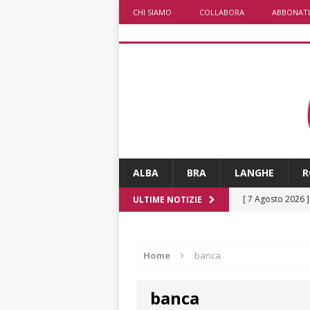
CHI SIAMO
COLLABORA
ABBONATI
ALBA
BRA
LANGHE
R
[ 7 Agosto 2026 
ULTIME NOTIZIE
CULTURA
[ 7 Agosto 2026 
Home
banca
[ 7 Agosto 2026 
banca
vitello
PRIMO 