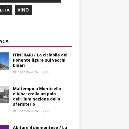
ILITÀ
VINO
ACA
ITINERARI / La ciclabile del
Ponente ligure sui vecchi
binari
7 Agosto 2026
0
Maltempo a Monticello
d’Alba: crolla un palo
dell’illuminazione dello
sferisterio
7 Agosto 2026
0
Abitare il piemontese / La