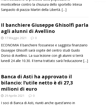
monticellese contro la chiusura dello sportello Intesa
Sanpaolo di piazza Martiri della Libertà.
[…]
Il banchiere Giuseppe Ghisolfi parla
agli alunni di Avellino
17 Maggio 2021
0
ECONOMIA Il banchiere fossanese e saggista finanziario
Giuseppe Ghisolfi sarà ospite del centro studi Guido
Dorso di Avellino. La sua lezione con gli alunni si terrà
lunedì 24 alle 10.30. Il tema trattato sarà l’educazione
[…]
Banca di Asti ha approvato il
bilancio: l’utile netto è di 27,3
milioni di euro
29 Aprile 2021
0
I soci di Banca di Asti, riuniti anche quest’anno in