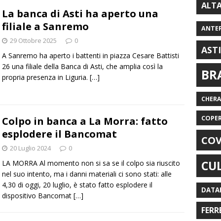
ALT
La banca di Asti ha aperto una
filiale a Sanremo
ANTE
29 Ottobre 2025
0
AST
A Sanremo ha aperto i battenti in piazza Cesare Battisti
26 una filiale della Banca di Asti, che amplia così la
BR
propria presenza in Liguria.
[…]
CHER
COPE
Colpo in banca a La Morra: fatto
esplodere il Bancomat
COV
20 Luglio 2024
0
CU
LA MORRA Al momento non si sa se il colpo sia riuscito
nel suo intento, ma i danni materiali ci sono stati: alle
4,30 di oggi, 20 luglio, è stato fatto esplodere il
DATA
dispositivo Bancomat
[…]
FERR