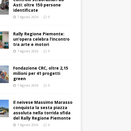
Asti: oltre 150 persone
identificate
7 Agosto 2026
0
Rally Regione Piemonte:
un’opera celebra l’incontro
tra arte e motori
7 Agosto 2026
0
Fondazione CRC, oltre 2,15
milioni per 41 progetti
green
7 Agosto 2026
0
Il neivese Massimo Marasso
conquista la sesta piazza
assoluta nella torrida sfida
del Rally Regione Piemonte
7 Agosto 2026
0