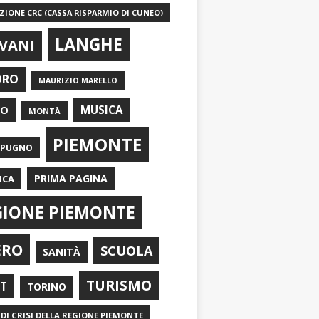
IONE CRC (CASSA RISPARMIO DI CUNEO)
LANGHE
VANI
ORO
MAURIZIO MARELLO
EO
MUSICA
MONTÀ
PIEMONTE
APUGNO
PRIMA PAGINA
ICA
GIONE PIEMONTE
ERO
SCUOLA
SANITÀ
TURISMO
RT
TORINO
DI CRISI DELLA REGIONE PIEMONTE