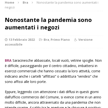
Home
Bra
Nonostante la pandemia sono aumentati i
negozi
Nonostante la pandemia sono
aumentati i negozi
13 Febbraio 2022
Bra
,
Primo Piano
Versione
accessibile
BRA
Saracinesche abbassate, locali vuoti, vetrine spoglie. Non
è difficile, passeggiando per il centro cittadino, imbattersi in
esercizi commerciali che hanno cessato la loro attività, come
indicano anche i cartelli “affittasi” o addirittura “vendesi” che
sono affissi alle loro porte.
Eppure, leggendo con attenzione i dati diffusi in questi giorni
dall’ufficio commercio del Comune, si evince come in un anno
molto difficile, ancora attraversato da una pandemia che non
intende sparire, il saldo tra le aperture e le chiusure è positivo: