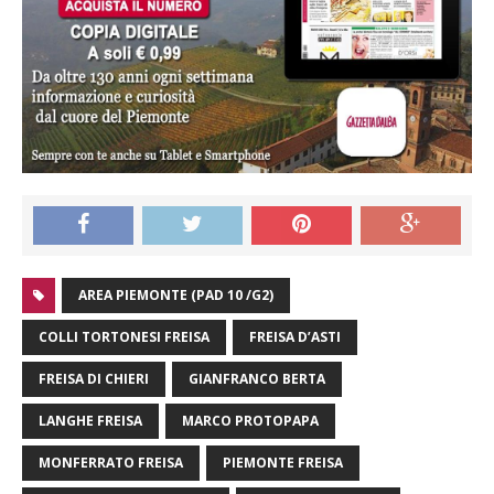
AREA PIEMONTE (PAD 10 /G2)
COLLI TORTONESI FREISA
FREISA D’ASTI
FREISA DI CHIERI
GIANFRANCO BERTA
LANGHE FREISA
MARCO PROTOPAPA
MONFERRATO FREISA
PIEMONTE FREISA