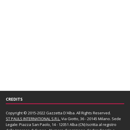
CREDITS
Copyright © 2015-2022 Gazzetta D'Alba. All Rights Reserved.
ST PAULS INTERNATIONAL S.R.L.
Via Giotto, 36 - 20145 Milano. Sede
Legale: Piazza San Paolo, 14 - 12051 Alba (CN) Iscritta al registro