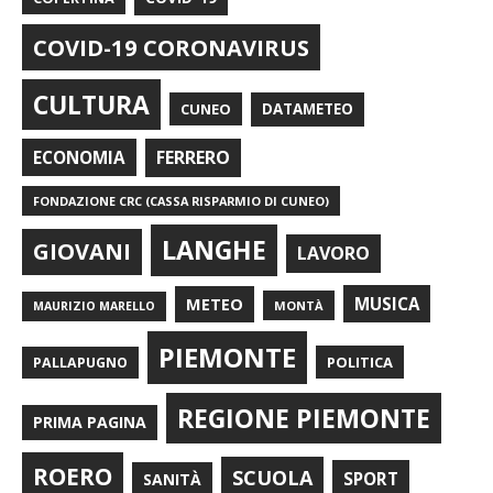
COVID-19 CORONAVIRUS
CULTURA
CUNEO
DATAMETEO
FERRERO
ECONOMIA
FONDAZIONE CRC (CASSA RISPARMIO DI CUNEO)
LANGHE
GIOVANI
LAVORO
METEO
MUSICA
MONTÀ
MAURIZIO MARELLO
PIEMONTE
POLITICA
PALLAPUGNO
REGIONE PIEMONTE
PRIMA PAGINA
ROERO
SCUOLA
SPORT
SANITÀ