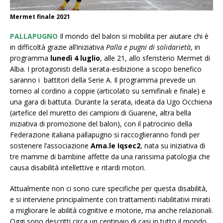
Mermet finale 2021
PALLAPUGNO
Il mondo del balon si mobilita per aiutare chi è
in difficoltà grazie all’iniziativa
Palla e pugni di solidarietà
, in
programma
lunedì 4 luglio
,
alle 21, allo sferisterio Mermet di
Alba. I protagonisti della serata-esibizione a scopo benefico
saranno i battitori della Serie A.
Il programma prevede un
torneo al cordino a coppie (articolato su semifinali e finale) e
una gara di battuta.
Durante la serata, ideata da Ugo Occhiena
(artefice del muretto dei campioni di Guarene, altra bella
iniziativa di promozione del
balon
), con il patrocinio della
Federazione italiana pallapugno si raccoglieranno fondi per
sostenere l’associazione
Ama.le Iqsec2
, nata su iniziativa di
tre mamme di bambine affette da una rarissima patologia che
causa disabilità intellettive e ritardi motori.
Attualmente non ci sono cure specifiche per questa disabilità,
e si interviene principalmente con trattamenti riabilitativi mirati
a migliorare le abilità cognitive e motorie, ma anche relazionali.
Oggi sono descritti circa un centinaio di casi in tutto il mondo.