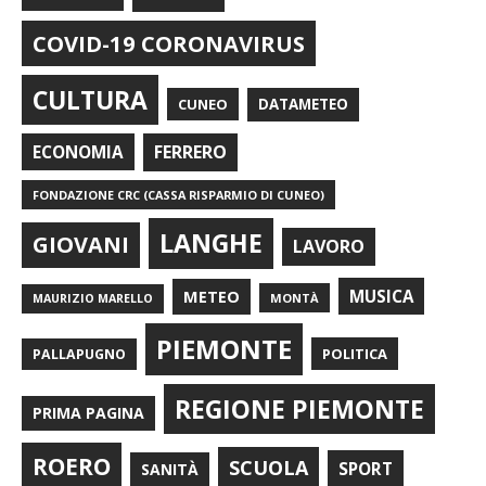
COVID-19 CORONAVIRUS
CULTURA
CUNEO
DATAMETEO
FERRERO
ECONOMIA
FONDAZIONE CRC (CASSA RISPARMIO DI CUNEO)
LANGHE
GIOVANI
LAVORO
METEO
MUSICA
MONTÀ
MAURIZIO MARELLO
PIEMONTE
POLITICA
PALLAPUGNO
REGIONE PIEMONTE
PRIMA PAGINA
ROERO
SCUOLA
SPORT
SANITÀ