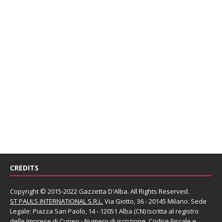
CREDITS
Copyright © 2015-2022 Gazzetta D'Alba. All Rights Reserved.
ST PAULS INTERNATIONAL S.R.L.
Via Giotto, 36 - 20145 Milano. Sede
Legale: Piazza San Paolo, 14 - 12051 Alba (CN) Iscritta al registro
delle Imprese di Cuneo - Numero di iscrizione, Codice Fiscale e