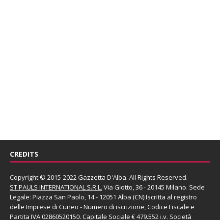
CREDITS
Copyright © 2015-2022 Gazzetta D'Alba. All Rights Reserved.
ST PAULS INTERNATIONAL S.R.L.
Via Giotto, 36 - 20145 Milano. Sede
Legale: Piazza San Paolo, 14 - 12051 Alba (CN) Iscritta al registro
delle Imprese di Cuneo - Numero di iscrizione, Codice Fiscale e
Partita IVA 02860520150. Capitale Sociale € 479.552 i.v. Società