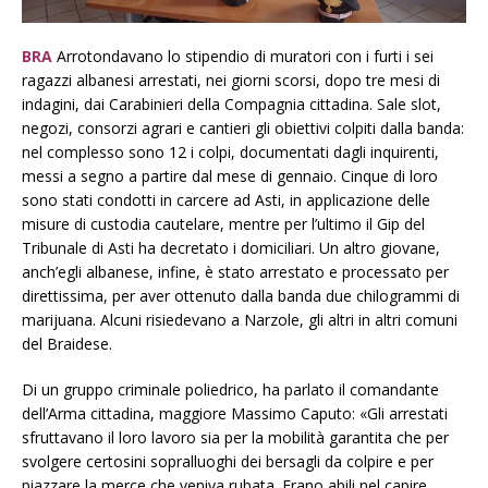
BRA
Arrotondavano lo stipendio di muratori con i furti i sei
ragazzi albanesi arrestati, nei giorni scorsi, dopo tre mesi di
indagini, dai Carabinieri della Compagnia cittadina. Sale slot,
negozi, consorzi agrari e cantieri gli obiettivi colpiti dalla banda:
nel complesso sono 12 i colpi, documentati dagli inquirenti,
messi a segno a partire dal mese di gennaio. Cinque di loro
sono stati condotti in carcere ad Asti, in applicazione delle
misure di custodia cautelare, mentre per l’ultimo il Gip del
Tribunale di Asti ha decretato i domiciliari. Un altro giovane,
anch’egli albanese, infine, è stato arrestato e processato per
direttissima, per aver ottenuto dalla banda due chilogrammi di
marijuana. Alcuni risiedevano a Narzole, gli altri in altri comuni
del Braidese.
Di un gruppo criminale poliedrico, ha parlato il comandante
dell’Arma cittadina, maggiore Massimo Caputo: «Gli arrestati
sfruttavano il loro lavoro sia per la mobilità garantita che per
svolgere certosini sopralluoghi dei bersagli da colpire e per
piazzare la merce che veniva rubata. Erano abili nel capire