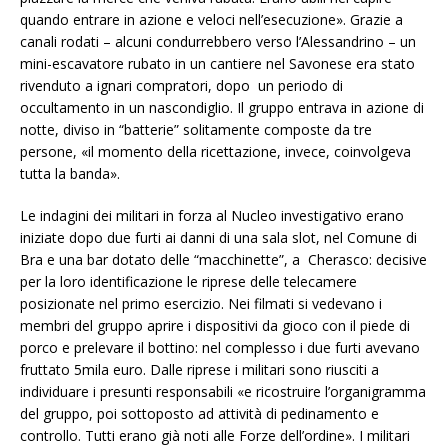
quando entrare in azione e veloci nell’esecuzione». Grazie a
canali rodati – alcuni condurrebbero verso l’Alessandrino – un
mini-escavatore rubato in un cantiere nel Savonese era stato
rivenduto a ignari compratori, dopo un periodo di
occultamento in un nascondiglio. Il gruppo entrava in azione di
notte, diviso in “batterie” solitamente composte da tre
persone, «il momento della ricettazione, invece, coinvolgeva
tutta la banda».
Le indagini dei militari in forza al Nucleo investigativo erano
iniziate dopo due furti ai danni di una sala slot, nel Comune di
Bra e una bar dotato delle “macchinette”, a Cherasco: decisive
per la loro identificazione le riprese delle telecamere
posizionate nel primo esercizio. Nei filmati si vedevano i
membri del gruppo aprire i dispositivi da gioco con il piede di
porco e prelevare il bottino: nel complesso i due furti avevano
fruttato 5mila euro. Dalle riprese i militari sono riusciti a
individuare i presunti responsabili «e ricostruire l’organigramma
del gruppo, poi sottoposto ad attività di pedinamento e
controllo. Tutti erano già noti alle Forze dell’ordine». I militari