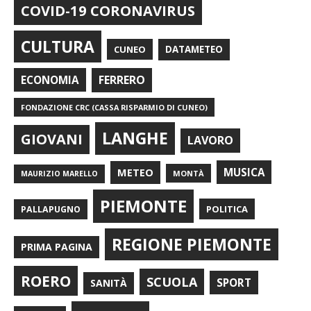
COVID-19 CORONAVIRUS
CULTURA
CUNEO
DATAMETEO
FERRERO
ECONOMIA
FONDAZIONE CRC (CASSA RISPARMIO DI CUNEO)
LANGHE
GIOVANI
LAVORO
METEO
MUSICA
MONTÀ
MAURIZIO MARELLO
PIEMONTE
POLITICA
PALLAPUGNO
REGIONE PIEMONTE
PRIMA PAGINA
ROERO
SCUOLA
SPORT
SANITÀ