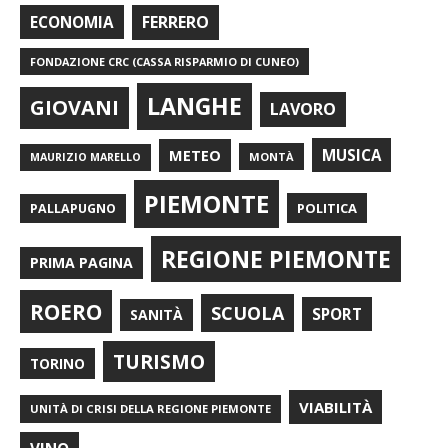
FERRERO
ECONOMIA
FONDAZIONE CRC (CASSA RISPARMIO DI CUNEO)
LANGHE
GIOVANI
LAVORO
METEO
MUSICA
MONTÀ
MAURIZIO MARELLO
PIEMONTE
POLITICA
PALLAPUGNO
REGIONE PIEMONTE
PRIMA PAGINA
ROERO
SCUOLA
SPORT
SANITÀ
TURISMO
TORINO
VIABILITÀ
UNITÀ DI CRISI DELLA REGIONE PIEMONTE