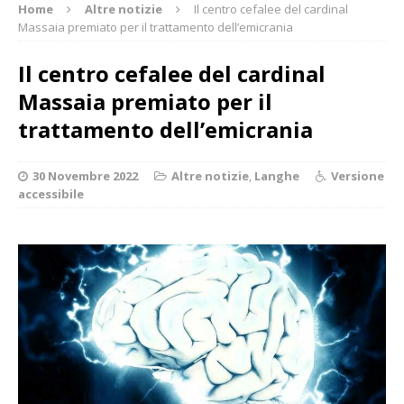
Home
Altre notizie
Il centro cefalee del cardinal
Massaia premiato per il trattamento dell’emicrania
Il centro cefalee del cardinal
Massaia premiato per il
trattamento dell’emicrania
30 Novembre 2022
Altre notizie
,
Langhe
Versione
accessibile