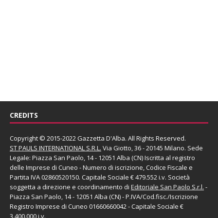
CREDITS
Copyright © 2015-2022 Gazzetta D'Alba. All Rights Reserved.
ST PAULS INTERNATIONAL S.R.L.
Via Giotto, 36 - 20145 Milano. Sede
Legale: Piazza San Paolo, 14 - 12051 Alba (CN) Iscritta al registro
delle Imprese di Cuneo - Numero di iscrizione, Codice Fiscale e
Partita IVA 02860520150. Capitale Sociale € 479.552 i.v. Società
soggetta a direzione e coordinamento di
Editoriale San Paolo
S.r.l.
-
Piazza San Paolo, 14 - 12051 Alba (CN) - P.IVA/Cod.fisc./Iscrizione
Registro Imprese di Cuneo 01660660042 - Capitale Sociale €
3.400.000 i.v.