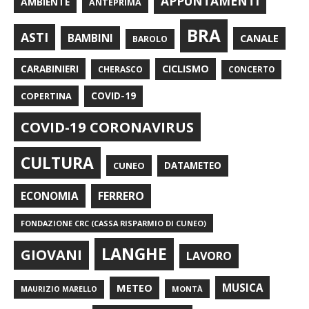
APPUNTAMENTI
AMBIENTE
ANTEPRIMA
BRA
ASTI
BAMBINI
CANALE
BAROLO
CARABINIERI
CICLISMO
CHERASCO
CONCERTO
COPERTINA
COVID-19
COVID-19 CORONAVIRUS
CULTURA
CUNEO
DATAMETEO
FERRERO
ECONOMIA
FONDAZIONE CRC (CASSA RISPARMIO DI CUNEO)
LANGHE
GIOVANI
LAVORO
METEO
MUSICA
MONTÀ
MAURIZIO MARELLO