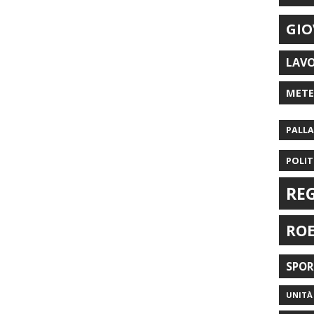
GIO
LAV
MET
PALL
POLIT
RE
RO
SPO
UNITÀ 