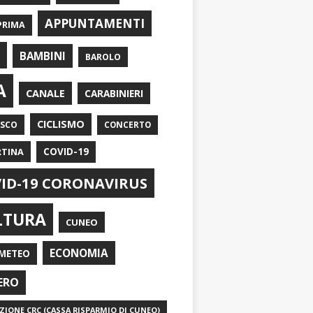
APPUNTAMENTI
PRIMA
I
BAMBINI
BAROLO
A
CANALE
CARABINIERI
CICLISMO
ASCO
CONCERTO
RTINA
COVID-19
ID-19 CORONAVIRUS
LTURA
CUNEO
ECONOMIA
METEO
ERO
IONE CRC (CASSA RISPARMIO DI CUNEO)