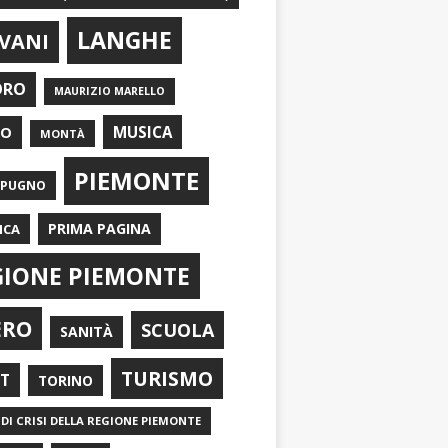
LANGHE
VANI
ORO
MAURIZIO MARELLO
EO
MUSICA
MONTÀ
PIEMONTE
APUGNO
PRIMA PAGINA
ICA
GIONE PIEMONTE
ERO
SCUOLA
SANITÀ
TURISMO
RT
TORINO
DI CRISI DELLA REGIONE PIEMONTE