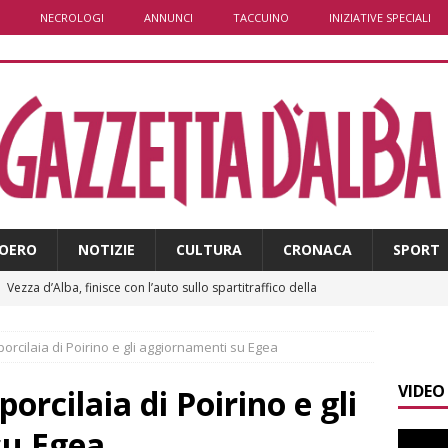
NECROLOGI
ANNUNCI
TACCUINO
INIZIATIVE SPECIALI
OERO
NOTIZIE
CULTURA
CRONACA
SPORT
]
Vezza d’Alba, finisce con l’auto sullo spartitraffico della
e in ospedale
CRONACA
orcilaia di Poirino e gli aggiornamenti su Egea
]
La bella stagione riporta l’allarme sulle strade: cresce il
VIDEO
 NOTIZIE
orcilaia di Poirino e gli
]
Piemonte punta sull’automotive con le Aree di Accelerazione
su Egea