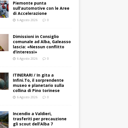
Piemonte punta
sull’automotive con le Aree
di Accelerazione
6 Agosto 2026
0
Dimissioni in Consiglio
comunale ad Alba, Galeasso
lascia: «Nessun conflitto
d’interessi»
6 Agosto 2026
0
ITINERARI / In gita a
Infini.To, il sorprendente
museo e planetario sulla
collina di Pino torinese
6 Agosto 2026
0
Incendio a Valdieri,
trasferiti per precauzione
gli scout dell’Alba 7