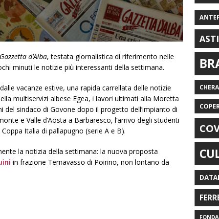
ANTE
AST
Gazzetta d’Alba
, testata giornalistica di riferimento nelle
BR
hi minuti le notizie più interessanti della settimana.
dalle vacanze estive, una rapida carrellata delle notizie
CHER
della multiservizi albese Egea, i lavori ultimati alla Moretta
COPE
ni del sindaco di Govone dopo il progetto dell’impianto di
monte e Valle d’Aosta a Barbaresco, l’arrivo degli studenti
COV
Coppa Italia di pallapugno (serie A e B).
CU
ente la notizia della settimana: la nuova proposta
uini
in frazione Ternavasso di Poirino, non lontano da
DATA
FERR
FONDAZ