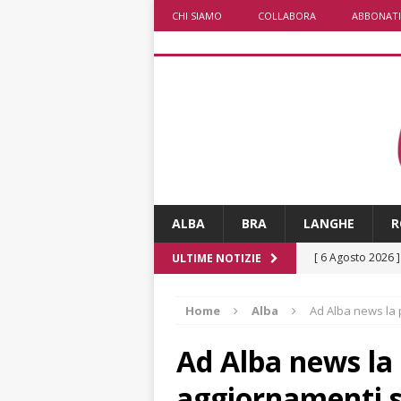
CHI SIAMO
COLLABORA
ABBONATI
ALBA
BRA
LANGHE
R
[ 6 Agosto 2026 
ULTIME NOTIZIE
rotonda: giovan
Home
Alba
Ad Alba news la p
[ 6 Agosto 2026 
numero
ALTRE
Ad Alba news la p
[ 6 Agosto 2026 
aggiornamenti 