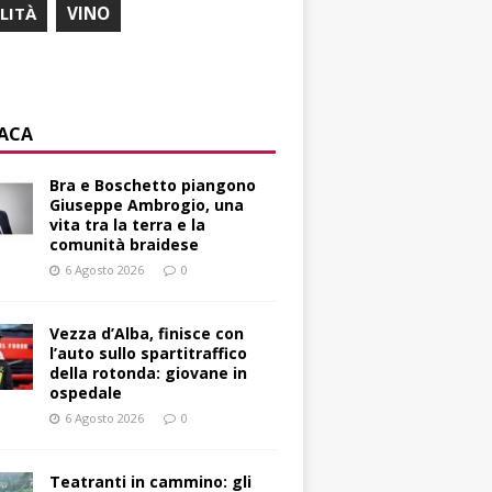
ILITÀ
VINO
ACA
Bra e Boschetto piangono
Giuseppe Ambrogio, una
vita tra la terra e la
comunità braidese
6 Agosto 2026
0
Vezza d’Alba, finisce con
l’auto sullo spartitraffico
della rotonda: giovane in
ospedale
6 Agosto 2026
0
Teatranti in cammino: gli