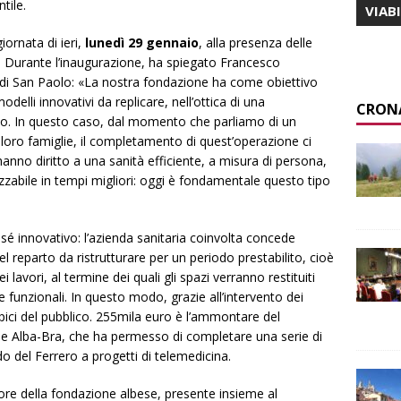
tile.
VIAB
iornata di ieri,
lunedì 29 gennaio
, alla presenza delle
tiva. Durante l’inaugurazione, ha spiegato Francesco
di San Paolo: «La nostra fondazione ha come obiettivo
lli innovativi da replicare, nell’ottica di una
CRON
to. In questo caso, dal momento che parliamo di un
 loro famiglie, il completamento di quest’operazione ci
 hanno diritto a una sanità efficiente, a misura di persona,
zabile in tempi migliori: oggi è fondamentale questo tipo
sé innovativo: l’azienda sanitaria coinvolta concede
del reparto da ristrutturare per un periodo prestabilito, cioè
 lavori, al termine dei quali gli spazi verranno restituiti
 e funzionali. In questo modo, grazie all’intervento dei
tipici del pubblico. 255mila euro è l’ammontare del
ne Alba-Bra, che ha permesso di completare una serie di
ido del Ferrero a progetti di telemedicina.
tore della fondazione albese, presente insieme al