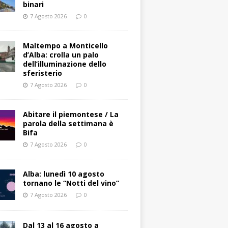
binari
7 Agosto 2026
0
Maltempo a Monticello
d’Alba: crolla un palo
dell’illuminazione dello
sferisterio
7 Agosto 2026
0
Abitare il piemontese / La
parola della settimana è
Bifa
7 Agosto 2026
0
Alba: lunedì 10 agosto
tornano le “Notti del vino”
7 Agosto 2026
0
Dal 13 al 16 agosto a