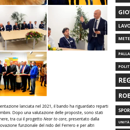
GIO
LAV
MET
PALL
POLIT
RE
RO
entazione lanciata nel 2021, il bando ha riguardato reparti
SPO
bambini. Dopo una valutazione delle proposte, sono stati
ere, tra cui il progetto
Near to care
, presentato dalla
UNITÀ 
vazione funzionale del nido del Ferrero e per altri