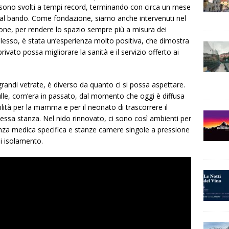
si sono svolti a tempi record, terminando con circa un mese
 dal bando. Come fondazione, siamo anche intervenuti nel
one, per rendere lo spazio sempre più a misura dei
plesso, è stata un’esperienza molto positiva, che dimostra
ivato possa migliorare la sanità e il servizio offerto ai
grandi vetrate, è diverso da quanto ci si possa aspettare.
lle, com’era in passato, dal momento che oggi è diffusa
bilità per la mamma e per il neonato di trascorrere il
tessa stanza. Nel nido rinnovato, ci sono così ambienti per
enza medica specifica e stanze camere singole a pressione
di isolamento.