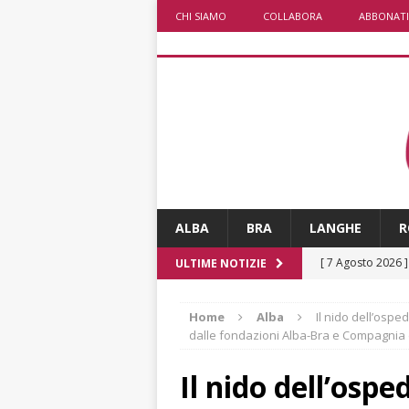
CHI SIAMO
COLLABORA
ABBONATI
ALBA
BRA
LANGHE
R
[ 7 Agosto 2026 
ULTIME NOTIZIE
ALTRE NOTIZIE
Home
Alba
Il nido dell’ospe
[ 7 Agosto 2026 
dalle fondazioni Alba-Bra e Compagnia 
dello sferisterio
Il nido dell’osp
[ 7 Agosto 2026 