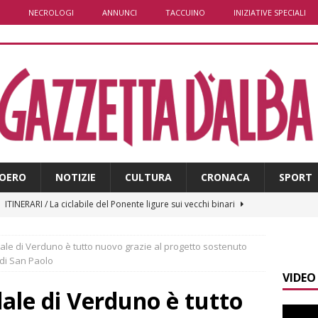
NECROLOGI
ANNUNCI
TACCUINO
INIZIATIVE SPECIALI
OERO
NOTIZIE
CULTURA
CRONACA
SPORT
]
ITINERARI / La ciclabile del Ponente ligure sui vecchi binari
dale di Verduno è tutto nuovo grazie al progetto sostenuto
]
Maltempo a Monticello d’Alba: crolla un palo dell’illuminazione
di San Paolo
VIDEO
PRIMO PIANO
edale di Verduno è tutto
]
Abitare il piemontese / La parola della settimana è Bifa