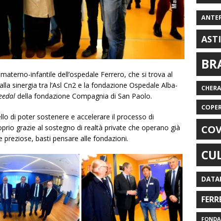
ANTE
AST
BR
a materno-infantile dell’ospedale Ferrero, che si trova al
alla sinergia tra l’Asl Cn2 e la fondazione Ospedale Alba-
CHER
eedal
della fondazione Compagnia di San Paolo.
COPE
llo di poter sostenere e accelerare il processo di
COV
prio grazie al sostegno di realtà private che operano già
 preziose, basti pensare alle fondazioni.
CU
DATA
FERR
FONDAZ