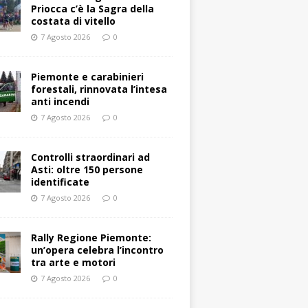
Priocca c’è la Sagra della
costata di vitello
7 Agosto 2026
0
Piemonte e carabinieri
forestali, rinnovata l’intesa
anti incendi
7 Agosto 2026
0
Controlli straordinari ad
Asti: oltre 150 persone
identificate
7 Agosto 2026
0
Rally Regione Piemonte:
un’opera celebra l’incontro
tra arte e motori
7 Agosto 2026
0