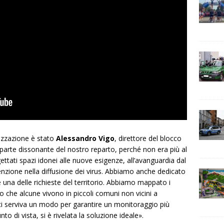
lizzazione è stato
Alessandro Vigo
, direttore del blocco
 parte dissonante del nostro reparto, perché non era più al
ettati spazi idonei alle nuove esigenze, all’avanguardia dal
enzione nella diffusione dei virus. Abbiamo anche dedicato
una delle richieste del territorio. Abbiamo mappato i
he alcune vivono in piccoli comuni non vicini a
 ci serviva un modo per garantire un monitoraggio più
o di vista, si è rivelata la soluzione ideale».