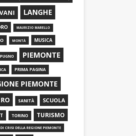
LANGHE
VANI
ORO
MAURIZIO MARELLO
EO
MUSICA
MONTÀ
PIEMONTE
APUGNO
PRIMA PAGINA
ICA
GIONE PIEMONTE
ERO
SCUOLA
SANITÀ
TURISMO
RT
TORINO
DI CRISI DELLA REGIONE PIEMONTE