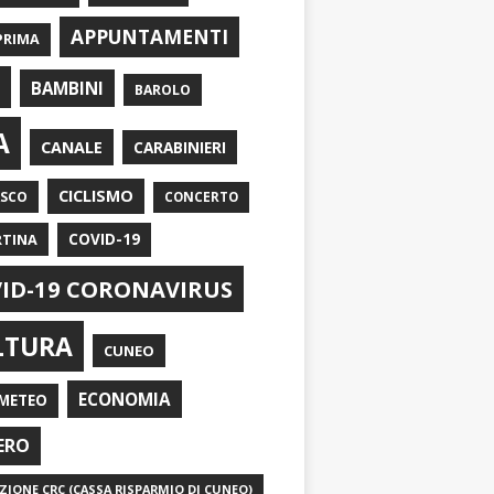
APPUNTAMENTI
PRIMA
I
BAMBINI
BAROLO
A
CANALE
CARABINIERI
CICLISMO
ASCO
CONCERTO
RTINA
COVID-19
ID-19 CORONAVIRUS
LTURA
CUNEO
ECONOMIA
METEO
ERO
IONE CRC (CASSA RISPARMIO DI CUNEO)