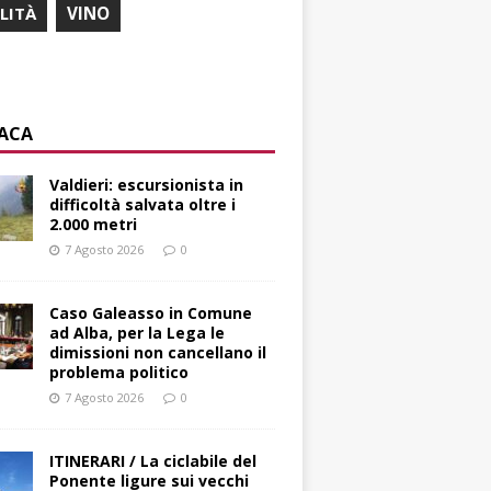
ILITÀ
VINO
ACA
Valdieri: escursionista in
difficoltà salvata oltre i
2.000 metri
7 Agosto 2026
0
Caso Galeasso in Comune
ad Alba, per la Lega le
dimissioni non cancellano il
problema politico
7 Agosto 2026
0
ITINERARI / La ciclabile del
Ponente ligure sui vecchi