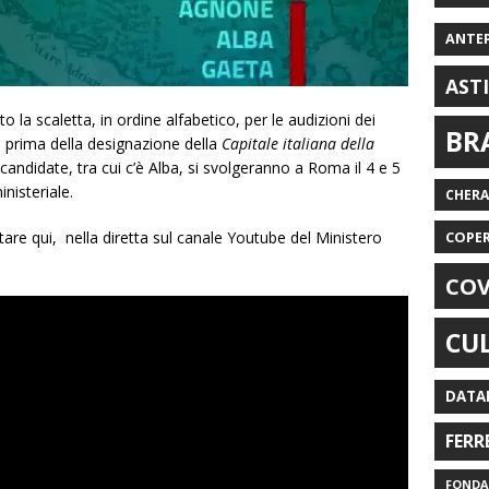
ANTE
AST
to la scaletta, in ordine alfabetico, per le audizioni dei
BR
io prima della designazione della
Capitale italiana della
à candidate, tra cui c’è Alba, si svolgeranno a Roma il 4 e 5
nisteriale.
CHER
are qui, nella diretta sul canale Youtube del Ministero
COPE
COV
CU
DATA
FERR
FONDAZ