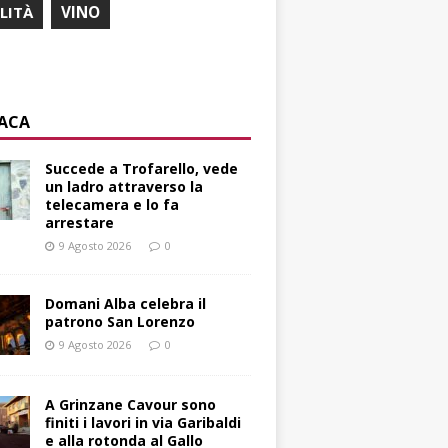
ILITÀ
VINO
ACA
Succede a Trofarello, vede
un ladro attraverso la
telecamera e lo fa
arrestare
9 Agosto 2026
0
Domani Alba celebra il
patrono San Lorenzo
9 Agosto 2026
0
A Grinzane Cavour sono
finiti i lavori in via Garibaldi
e alla rotonda al Gallo