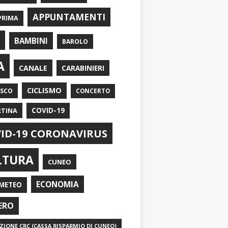
APPUNTAMENTI
PRIMA
I
BAMBINI
BAROLO
A
CANALE
CARABINIERI
CICLISMO
ASCO
CONCERTO
RTINA
COVID-19
ID-19 CORONAVIRUS
LTURA
CUNEO
ECONOMIA
METEO
ERO
IONE CRC (CASSA RISPARMIO DI CUNEO)