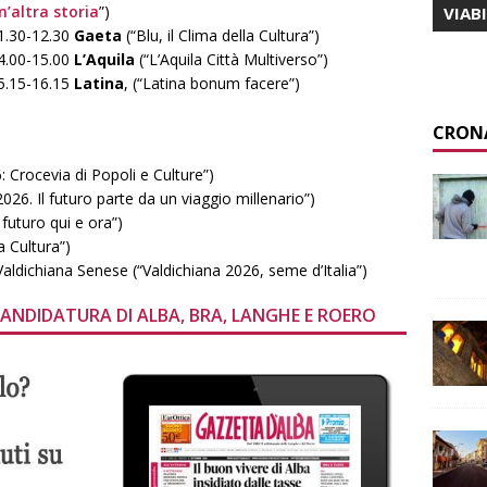
n’altra storia
”)
VIAB
1.30-12.30
Gaeta
(“Blu, il Clima della Cultura”)
4.00-15.00
L’Aquila
(“L’Aquila Città Multiverso”)
5.15-16.15
Latina
, (“Latina bonum facere”)
CRON
 Crocevia di Popoli e Culture”)
26. Il futuro parte da un viaggio millenario”)
l futuro qui e ora”)
a Cultura”)
ldichiana Senese (“Valdichiana 2026, seme d’Italia”)
CANDIDATURA DI ALBA, BRA, LANGHE E ROERO