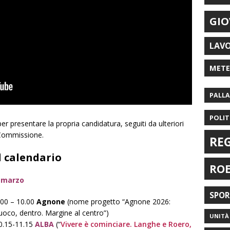
GIO
LAV
MET
PALL
POLIT
er presentare la propria candidatura, seguiti da ulteriori
 Commissione.
RE
l calendario
RO
 marzo
SPO
.00 – 10.00
Agnone
(nome progetto “Agnone 2026:
uoco, dentro. Margine al centro”)
UNITÀ 
0.15-11.15
ALBA
(“
Vivere è cominciare. Langhe e Roero,