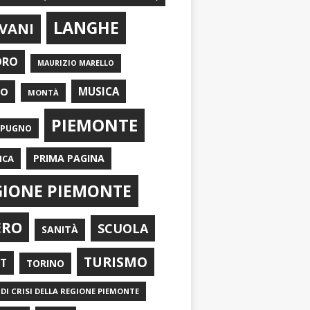
LANGHE
VANI
ORO
MAURIZIO MARELLO
EO
MUSICA
MONTÀ
PIEMONTE
APUGNO
PRIMA PAGINA
ICA
GIONE PIEMONTE
ERO
SCUOLA
SANITÀ
TURISMO
RT
TORINO
DI CRISI DELLA REGIONE PIEMONTE