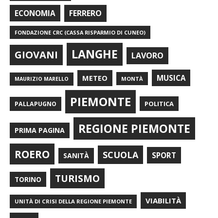
FERRERO
ECONOMIA
FONDAZIONE CRC (CASSA RISPARMIO DI CUNEO)
LANGHE
GIOVANI
LAVORO
METEO
MUSICA
MONTÀ
MAURIZIO MARELLO
PIEMONTE
POLITICA
PALLAPUGNO
REGIONE PIEMONTE
PRIMA PAGINA
ROERO
SCUOLA
SPORT
SANITÀ
TURISMO
TORINO
VIABILITÀ
UNITÀ DI CRISI DELLA REGIONE PIEMONTE