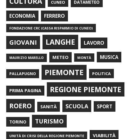
CULTURA
CUNEO
DATAMETEO
FERRERO
ECONOMIA
FONDAZIONE CRC (CASSA RISPARMIO DI CUNEO)
LANGHE
GIOVANI
LAVORO
METEO
MUSICA
MONTÀ
MAURIZIO MARELLO
PIEMONTE
POLITICA
PALLAPUGNO
REGIONE PIEMONTE
PRIMA PAGINA
ROERO
SCUOLA
SPORT
SANITÀ
TURISMO
TORINO
VIABILITÀ
UNITÀ DI CRISI DELLA REGIONE PIEMONTE