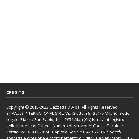
CREDITS
Copyright © 2015-2022 Gazzetta D'Alba. All Rights Reserved.
ST PAULS INTERNATIONAL S.R.L.
Via Giotto, 36 - 20145 Milano. Sede
Legale: Piazza San Paolo, 14 - 12051 Alba (CN) Iscritta al registro
delle Imprese di Cuneo - Numero di iscrizione, Codice Fiscale e
Partita IVA 02860520150. Capitale Sociale € 479.552 i.v. Società
soggetta a direzione e coordinamento di
Editoriale San Paolo
S.r.l.
-