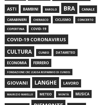
BRA
ASTI
BAMBINI
CANALE
BAROLO
CARABINIERI
CICLISMO
CHERASCO
CONCERTO
COPERTINA
COVID-19
COVID-19 CORONAVIRUS
CULTURA
CUNEO
DATAMETEO
FERRERO
ECONOMIA
FONDAZIONE CRC (CASSA RISPARMIO DI CUNEO)
LANGHE
GIOVANI
LAVORO
METEO
MUSICA
MONTÀ
MAURIZIO MARELLO