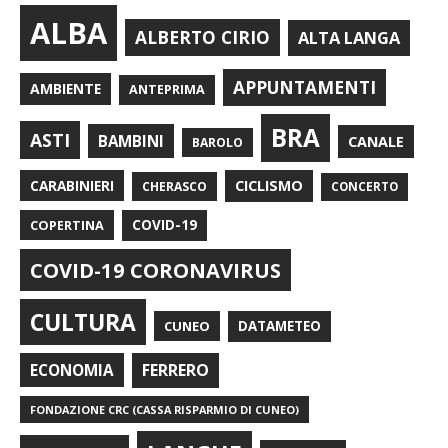
ALBA
ALBERTO CIRIO
ALTA LANGA
APPUNTAMENTI
AMBIENTE
ANTEPRIMA
BRA
ASTI
BAMBINI
CANALE
BAROLO
CARABINIERI
CICLISMO
CHERASCO
CONCERTO
COPERTINA
COVID-19
COVID-19 CORONAVIRUS
CULTURA
CUNEO
DATAMETEO
FERRERO
ECONOMIA
FONDAZIONE CRC (CASSA RISPARMIO DI CUNEO)