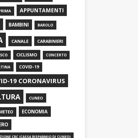
APPUNTAMENTI
PRIMA
I
BAMBINI
BAROLO
A
CANALE
CARABINIERI
CICLISMO
ASCO
CONCERTO
RTINA
COVID-19
ID-19 CORONAVIRUS
LTURA
CUNEO
ECONOMIA
METEO
ERO
IONE CRC (CASSA RISPARMIO DI CUNEO)