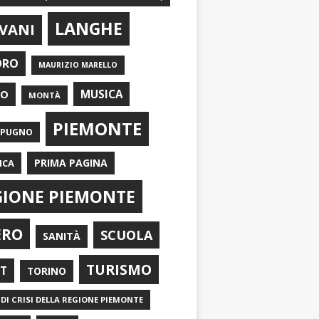
LANGHE
VANI
ORO
MAURIZIO MARELLO
EO
MUSICA
MONTÀ
PIEMONTE
APUGNO
PRIMA PAGINA
ICA
GIONE PIEMONTE
ERO
SCUOLA
SANITÀ
TURISMO
RT
TORINO
DI CRISI DELLA REGIONE PIEMONTE