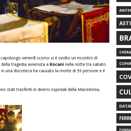
ANTE
AST
BR
CHER
 capoluogo venerdì scorso si è svolto un incontro di
COPE
 della tragedia avvenuta a
Kocani
nella notte tra sabato
in una discoteca ha causato la morte di 59 persone e il
COV
sono stati trasferiti in diversi ospedali della Macedonia,
CU
DATA
FERR
FONDAZ