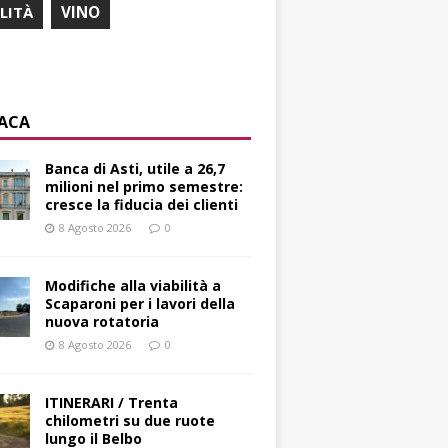
ILITÀ
VINO
ACA
Banca di Asti, utile a 26,7
milioni nel primo semestre:
cresce la fiducia dei clienti
8 Agosto 2026
0
Modifiche alla viabilità a
Scaparoni per i lavori della
nuova rotatoria
8 Agosto 2026
0
ITINERARI / Trenta
chilometri su due ruote
lungo il Belbo