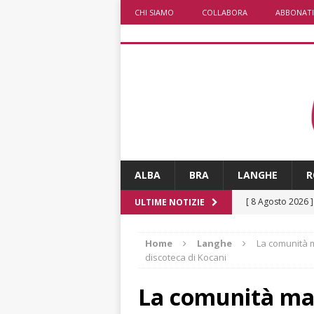
CHI SIAMO
COLLABORA
ABBONATI
ALBA
BRA
LANGHE
R
[ 8 Agosto 2026 
ULTIME NOTIZIE
LANGHE
Home
Langhe
La comunità m
[ 8 Agosto 2026 
discoteca di Kocani
degrado
CRO
La comunità mac
[ 8 Agosto 2026 