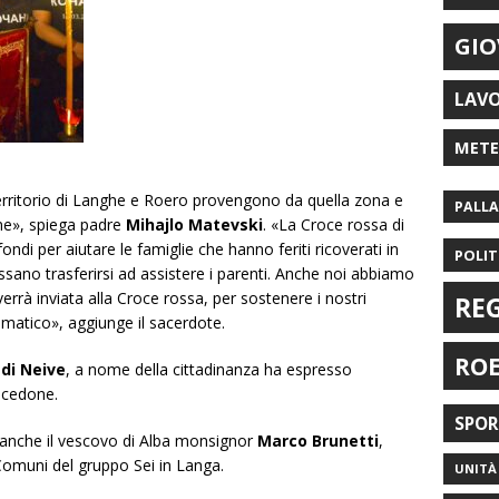
GIO
LAV
MET
rritorio di Langhe e Roero provengono da quella zona e
PALL
ime», spiega padre
Mihajlo Matevski
. «La Croce rossa di
ndi per aiutare le famiglie che hanno feriti ricoverati in
POLIT
ossano trasferirsi ad assistere i parenti. Anche noi abbiamo
rrà inviata alla Croce rossa, per sostenere i nostri
RE
atico», aggiunge il sacerdote.
RO
di Neive
, a nome della cittadinanza ha espresso
acedone.
SPO
o anche il vescovo di Alba monsignor
Marco Brunetti
,
 Comuni del gruppo Sei in Langa.
UNITÀ 