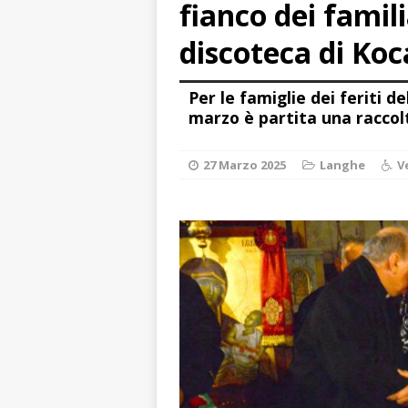
fianco dei famili
paese attivo
L
[ 8 Agosto 2026 
discoteca di Koc
NOTIZIE
Per le famiglie dei feriti de
[ 8 Agosto 2026 
marzo è partita una raccol
[ 8 Agosto 2026 
LANGHE
27 Marzo 2025
Langhe
V
[ 8 Agosto 2026 
fiducia dei client
[ 8 Agosto 2026 
rotatoria
ALB