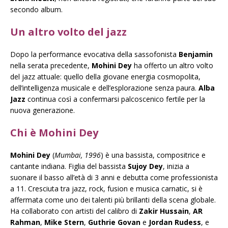
secondo album.
Un altro volto del jazz
Dopo la performance evocativa della sassofonista
Benjamin
nella serata precedente,
Mohini Dey
ha offerto un altro volto
del jazz attuale: quello della giovane energia cosmopolita,
dell’intelligenza musicale e dell’esplorazione senza paura.
Alba
Jazz
continua così a confermarsi palcoscenico fertile per la
nuova generazione.
Chi è Mohini Dey
Mohini Dey
(
Mumbai, 1996
) è una bassista, compositrice e
cantante indiana. Figlia del bassista
Sujoy Dey
, inizia a
suonare il basso all’età di 3 anni e debutta come professionista
a 11. Cresciuta tra jazz, rock, fusion e musica carnatic, si è
affermata come uno dei talenti più brillanti della scena globale.
Ha collaborato con artisti del calibro di
Zakir Hussain
,
AR
Rahman
,
Mike Stern
,
Guthrie Govan
e
Jordan Rudess
, e