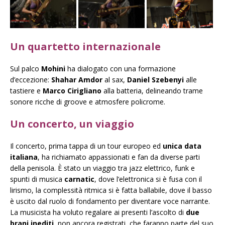
Un quartetto internazionale
Sul palco
Mohini
ha dialogato con una formazione
d’eccezione:
Shahar Amdor
al sax,
Daniel Szebenyi
alle
tastiere e
Marco Cirigliano
alla batteria, delineando trame
sonore ricche di groove e atmosfere policrome.
Un concerto, un viaggio
Il concerto, prima tappa di un tour europeo ed
unica data
italiana
, ha richiamato appassionati e fan da diverse parti
della penisola. È stato un viaggio tra jazz elettrico, funk e
spunti di musica
carnatic
, dove l’elettronica si è fusa con il
lirismo, la complessità ritmica si è fatta ballabile, dove il basso
è uscito dal ruolo di fondamento per diventare voce narrante.
La musicista ha voluto regalare ai presenti l’ascolto di
due
brani inediti
, non ancora registrati, che faranno parte del suo