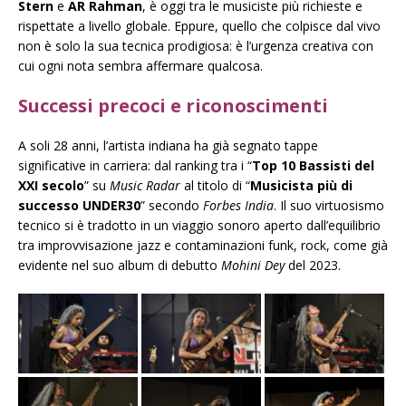
Stern
e
AR Rahman
, è oggi tra le musiciste più richieste e
rispettate a livello globale. Eppure, quello che colpisce dal vivo
non è solo la sua tecnica prodigiosa: è l’urgenza creativa con
cui ogni nota sembra affermare qualcosa.
Successi precoci e riconoscimenti
A soli 28 anni, l’artista indiana ha già segnato tappe
significative in carriera: dal ranking tra i “
Top 10 Bassisti del
XXI secolo
” su
Music Radar
al titolo di “
Musicista più di
successo UNDER30
” secondo
Forbes India
. Il suo virtuosismo
tecnico si è tradotto in un viaggio sonoro aperto dall’equilibrio
tra improvvisazione jazz e contaminazioni funk, rock, come già
evidente nel suo album di debutto
Mohini Dey
del 2023.