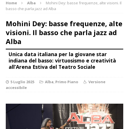
Home
Alba
Mohini Dey: basse frequenze, alte visioni. Il
basso che parla jazz ad Alba
Mohini Dey: basse frequenze, alte
visioni. Il basso che parla jazz ad
Alba
Unica data italiana per la giovane star
indiana del basso: virtuosismo e creatività
all’Arena Estiva del Teatro Sociale
5 Luglio 2025
Alba
,
Primo Piano
Versione
accessibile