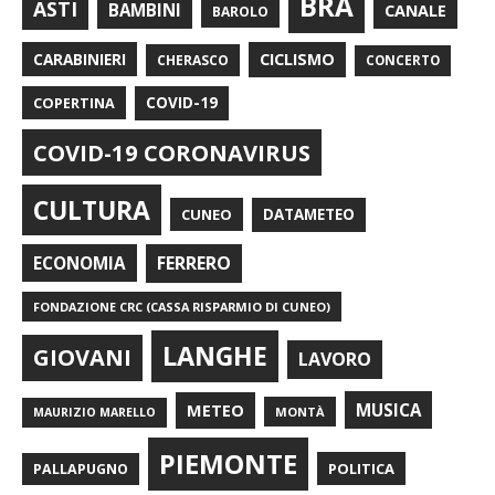
BRA
ASTI
BAMBINI
CANALE
BAROLO
CARABINIERI
CICLISMO
CHERASCO
CONCERTO
COPERTINA
COVID-19
COVID-19 CORONAVIRUS
CULTURA
CUNEO
DATAMETEO
FERRERO
ECONOMIA
FONDAZIONE CRC (CASSA RISPARMIO DI CUNEO)
LANGHE
GIOVANI
LAVORO
METEO
MUSICA
MONTÀ
MAURIZIO MARELLO
PIEMONTE
POLITICA
PALLAPUGNO