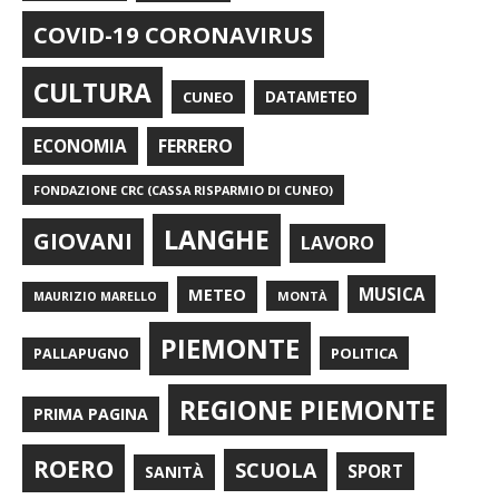
COVID-19 CORONAVIRUS
CULTURA
CUNEO
DATAMETEO
FERRERO
ECONOMIA
FONDAZIONE CRC (CASSA RISPARMIO DI CUNEO)
LANGHE
GIOVANI
LAVORO
METEO
MUSICA
MONTÀ
MAURIZIO MARELLO
PIEMONTE
POLITICA
PALLAPUGNO
REGIONE PIEMONTE
PRIMA PAGINA
ROERO
SCUOLA
SPORT
SANITÀ