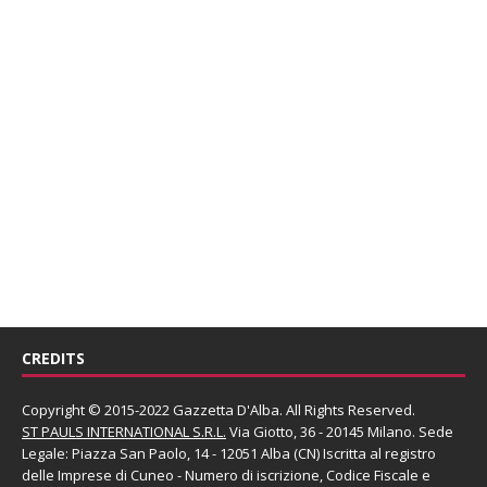
CREDITS
Copyright © 2015-2022 Gazzetta D'Alba. All Rights Reserved.
ST PAULS INTERNATIONAL S.R.L.
Via Giotto, 36 - 20145 Milano. Sede
Legale: Piazza San Paolo, 14 - 12051 Alba (CN) Iscritta al registro
delle Imprese di Cuneo - Numero di iscrizione, Codice Fiscale e