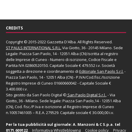
CREDITS
Copyright © 2015-2022 Gazzetta D'Alba. All Rights Reserved.
ST PAULS INTERNATIONAL S.R.L.
Via Giotto, 36 - 20145 Milano. Sede
Legale: Piazza San Paolo, 14 - 12051 Alba (CN) Iscritta al registro
delle Imprese di Cuneo - Numero di iscrizione, Codice Fiscale e
Partita IVA 02860520150. Capitale Sociale € 479.552 i.v. Società
soggetta a direzione e coordinamento di
Editoriale San Paolo
S.r.l.
-
Piazza San Paolo, 14 - 12051 Alba (CN) - P.IVA/Cod.fisc./Iscrizione
Registro Imprese di Cuneo 01660660042 - Capitale Sociale €
3.400.000 i.v.
Sito gestito da
San Paolo Digital
©
San Paolo Digital S.r.l.
, - Via
Giotto, 36 - Milano. Sede legale: Piazza San Paolo,14 - 12051 Alba
(CN), Cod. fisc./P.Iva e iscrizione al Registro Imprese di Cuneo
n.10057461005 – R.E.A. 279529. Capitale sociale € 30.000,00 i.v.
Per la tua pubblicità sul giornale:
A. Manzoni & C S.p.a.
tel
0171.609122
Informativa Whistleblowing
Cookie policy
Privacy