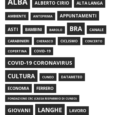
ALBA
ALBERTO CIRIO
ALTA LANGA
APPUNTAMENTI
AMBIENTE
ANTEPRIMA
BRA
ASTI
BAMBINI
CANALE
BAROLO
CARABINIERI
CICLISMO
CHERASCO
CONCERTO
COPERTINA
COVID-19
COVID-19 CORONAVIRUS
CULTURA
CUNEO
DATAMETEO
FERRERO
ECONOMIA
FONDAZIONE CRC (CASSA RISPARMIO DI CUNEO)
LANGHE
GIOVANI
LAVORO