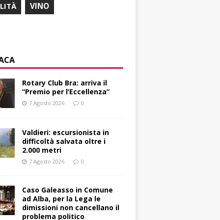
ILITÀ
VINO
ACA
Rotary Club Bra: arriva il
“Premio per l’Eccellenza”
7 Agosto 2026
0
Valdieri: escursionista in
difficoltà salvata oltre i
2.000 metri
7 Agosto 2026
0
Caso Galeasso in Comune
ad Alba, per la Lega le
dimissioni non cancellano il
problema politico