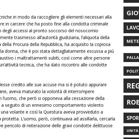
GIO
ecniche in modo da raccogliere gli elementi necessari alla
re in carcere che ha posto fine alla condotta criminale
LAV
no degli accessi al pronto soccorso del nosocomio
amente trasmesso all’autorità giudiziaria, l’aliquota della
MET
ia della Procura della Repubblica, ha acquisito la copiosa
la donna, che è poi stata dettagliatamente escussa a più
saustivo i maltrattamenti subiti, così come altre persone
PALL
un’attività tecnica, che ha dato riscontro alle condotte
POLIT
RE
esse credito alle sue accuse ma si è potuto appurare
mane, aveva maturato la volontà di interrompere
on l’uomo, che però si opponeva alla cessazione della
RO
na, a seguito di un ennesimo comportamento violento
di una volante e così la Questura aveva provveduto a
SPO
a protetta. L’uomo, però, continuava ad assillarla, cercarla
e pericolo di reiterazione delle gravi condotte delittuose
UNITÀ 