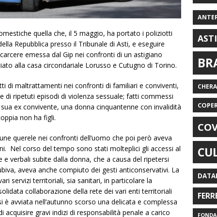
ANTE
mestiche quella che, il 5 maggio, ha portato i poliziotti
AST
della Repubblica presso il Tribunale di Asti, e eseguire
n carcere emessa dal Gip nei confronti di un astigiano
BR
ato alla casa circondariale Lorusso e Cutugno di Torino.
i di maltrattamenti nei confronti di familiari e conviventi,
CHER
e di ripetuti episodi di violenza sessuale; fatti commessi
COPE
 la sua ex convivente, una donna cinquantenne con invalidità
coppia non ha figli.
COV
une querele nei confronti dell’uomo che poi però aveva
i. Nel corso del tempo sono stati molteplici gli accessi al
CU
 e verbali subite dalla donna, che a causa del ripetersi
ubiva, aveva anche compiuto dei gesti anticonservativi. La
DATA
 servizi territoriali, sia sanitari, in particolare la
solidata collaborazione della rete dei vari enti territoriali
FERR
a, si è avviata nell’autunno scorso una delicata e complessa
i acquisire gravi indizi di responsabilità penale a carico
FONDAZ