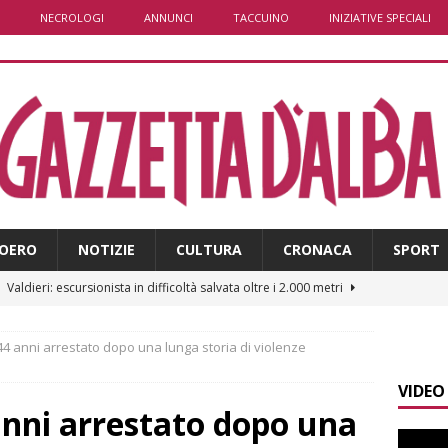
NECROLOGI
ANNUNCI
TACCUINO
INIZIATIVE SPECIALI
OERO
NOTIZIE
CULTURA
CRONACA
SPORT
]
Valdieri: escursionista in difficoltà salvata oltre i 2.000 metri
 44 anni arrestato dopo una lunga storia di violenze
]
Caso Galeasso in Comune ad Alba, per la Lega le dimissioni
VIDEO
l problema politico
ALBA
anni arrestato dopo una
]
ITINERARI / La ciclabile del Ponente ligure sui vecchi binari