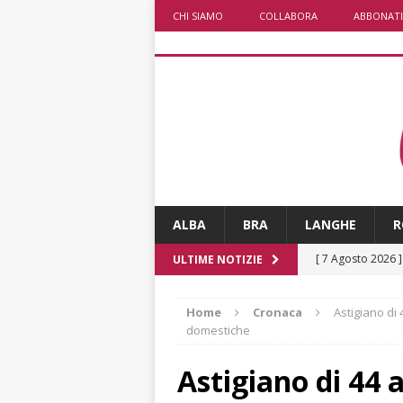
CHI SIAMO
COLLABORA
ABBONATI
ALBA
BRA
LANGHE
R
[ 7 Agosto 2026 
ULTIME NOTIZIE
CRONACA
Home
Cronaca
Astigiano di
[ 7 Agosto 2026 
domestiche
non cancellano i
Astigiano di 44 
[ 7 Agosto 2026 