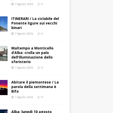
7 Agosto 2026
0
ITINERARI / La ciclabile del
Ponente ligure sui vecchi
binari
7 Agosto 2026
0
Maltempo a Monticello
d’Alba: crolla un palo
dell’illuminazione dello
sferisterio
7 Agosto 2026
0
Abitare il piemontese / La
parola della settimana è
Bifa
7 Agosto 2026
0
Alba: lunedì 10 agosto