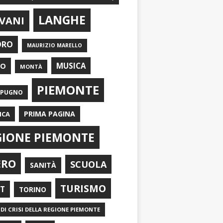
LANGHE
VANI
ORO
MAURIZIO MARELLO
EO
MUSICA
MONTÀ
PIEMONTE
APUGNO
PRIMA PAGINA
ICA
GIONE PIEMONTE
ERO
SCUOLA
SANITÀ
TURISMO
RT
TORINO
DI CRISI DELLA REGIONE PIEMONTE