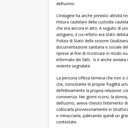
dell’uomo.
L’indagine ha anche previsto attività t
misura cautelare della custodia cautela
che era ancora in atto. A seguito di u
astigiano, il cui referto era stato debit
Polizia di Stato della sezione Giudiziar
documentazione sanitaria e sociale del
riprese al fine di ricostruire in modo e
informate dei fatti. Si è anche avviata 
violente segnalate.
La persona offesa temeva che non si d
che, nonostante le proprie fragilità u
definitivamente la propria relazione c
convivenza. Nei giorni scorsi, la don
dell’uomo, aveva chiesto l’intervento 
collocarla provvisoriamente in struttur
e minacciarla, palesando quindi un grav
contestate.