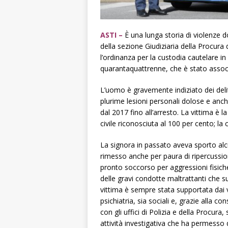
ASTI –
È una lunga storia di violenze do
della sezione Giudiziaria della Procura 
l’ordinanza per la custodia cautelare i
quarantaquattrenne, che è stato associ
L’uomo è gravemente indiziato dei delitt
plurime lesioni personali dolose e anch
dal 2017 fino all’arresto. La vittima è
civile riconosciuta al 100 per cento; la 
La signora in passato aveva sporto alc
rimesso anche per paura di ripercussion
pronto soccorso per aggressioni fisiche
delle gravi condotte maltrattanti che s
vittima è sempre stata supportata dai vari
psichiatria, sia sociali e, grazie alla con
con gli uffici di Polizia e della Procur
attività investigativa che ha permesso d