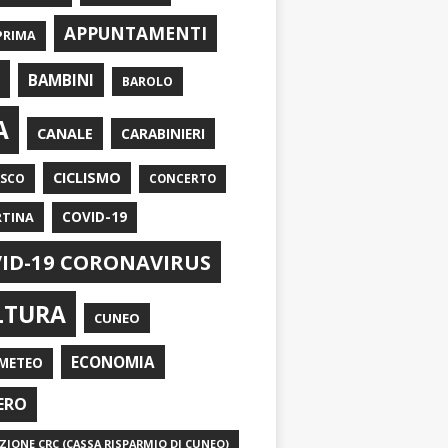
APPUNTAMENTI
PRIMA
I
BAMBINI
BAROLO
A
CANALE
CARABINIERI
CICLISMO
ASCO
CONCERTO
RTINA
COVID-19
ID-19 CORONAVIRUS
LTURA
CUNEO
ECONOMIA
METEO
ERO
IONE CRC (CASSA RISPARMIO DI CUNEO)