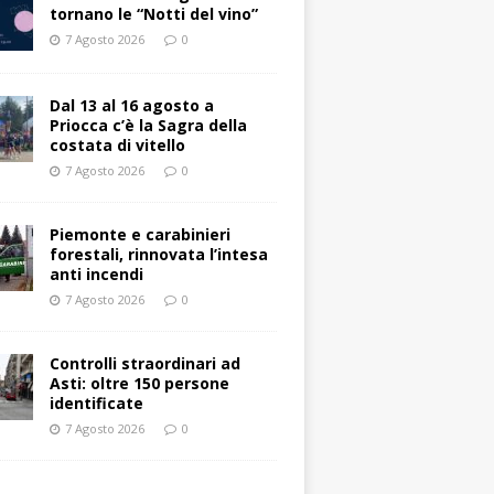
tornano le “Notti del vino”
7 Agosto 2026
0
Dal 13 al 16 agosto a
Priocca c’è la Sagra della
costata di vitello
7 Agosto 2026
0
Piemonte e carabinieri
forestali, rinnovata l’intesa
anti incendi
7 Agosto 2026
0
Controlli straordinari ad
Asti: oltre 150 persone
identificate
7 Agosto 2026
0