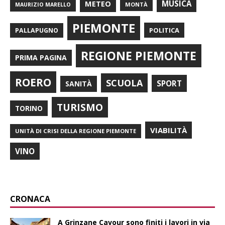
METEO
MUSICA
MONTÀ
MAURIZIO MARELLO
PIEMONTE
POLITICA
PALLAPUGNO
REGIONE PIEMONTE
PRIMA PAGINA
ROERO
SCUOLA
SPORT
SANITÀ
TURISMO
TORINO
VIABILITÀ
UNITÀ DI CRISI DELLA REGIONE PIEMONTE
VINO
CRONACA
A Grinzane Cavour sono finiti i lavori in via