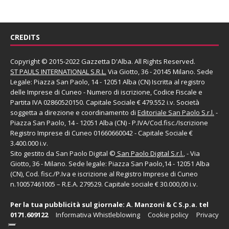
CREDITS
Copyright © 2015-2022 Gazzetta D'Alba. All Rights Reserved.
ST PAULS INTERNATIONAL S.R.L.
Via Giotto, 36 - 20145 Milano. Sede
Legale: Piazza San Paolo, 14 - 12051 Alba (CN) Iscritta al registro
delle Imprese di Cuneo - Numero di iscrizione, Codice Fiscale e
Partita IVA 02860520150. Capitale Sociale € 479.552 i.v. Società
soggetta a direzione e coordinamento di
Editoriale San Paolo
S.r.l.
-
Piazza San Paolo, 14 - 12051 Alba (CN) - P.IVA/Cod.fisc./Iscrizione
Registro Imprese di Cuneo 01660660042 - Capitale Sociale €
3.400.000 i.v.
Sito gestito da
San Paolo Digital
©
San Paolo Digital S.r.l.
, - Via
Giotto, 36 - Milano. Sede legale: Piazza San Paolo,14 - 12051 Alba
(CN), Cod. fisc./P.Iva e iscrizione al Registro Imprese di Cuneo
n.10057461005 – R.E.A. 279529. Capitale sociale € 30.000,00 i.v.
Per la tua pubblicità sul giornale:
A. Manzoni & C S.p.a.
tel
0171.609122
Informativa Whistleblowing
Cookie policy
Privacy