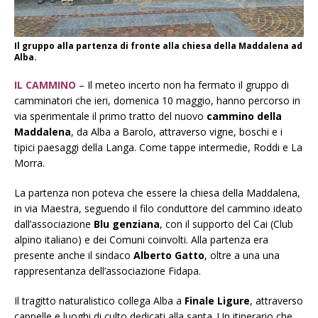
Il gruppo alla partenza di fronte alla chiesa della Maddalena ad
Alba.
IL CAMMINO
– Il meteo incerto non ha fermato il gruppo di
camminatori che ieri, domenica 10 maggio, hanno percorso in
via sperimentale il primo tratto del nuovo
cammino della
Maddalena
, da Alba a Barolo, attraverso vigne, boschi e i
tipici paesaggi della Langa. Come tappe intermedie, Roddi e La
Morra.
La partenza non poteva che essere la chiesa della Maddalena,
in via Maestra, seguendo il filo conduttore del cammino ideato
dall’associazione
Blu genziana
, con il supporto del Cai (Club
alpino italiano) e dei Comuni coinvolti. Alla partenza era
presente anche il sindaco
Alberto Gatto
, oltre a una una
rappresentanza dell’associazione Fidapa.
Il tragitto naturalistico collega Alba a
Finale Ligure
, attraverso
cappelle e luoghi di culto dedicati alla santa. Un itinerario che