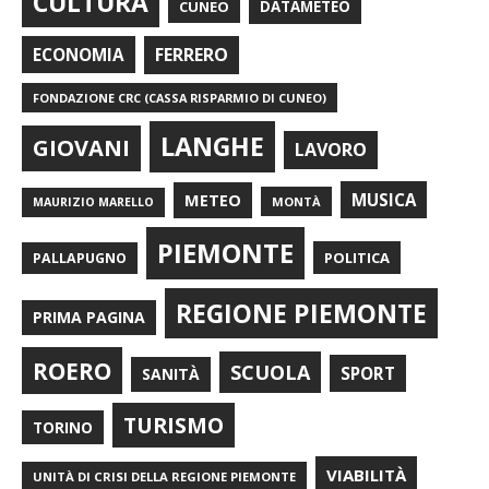
CULTURA
CUNEO
DATAMETEO
FERRERO
ECONOMIA
FONDAZIONE CRC (CASSA RISPARMIO DI CUNEO)
LANGHE
GIOVANI
LAVORO
METEO
MUSICA
MONTÀ
MAURIZIO MARELLO
PIEMONTE
POLITICA
PALLAPUGNO
REGIONE PIEMONTE
PRIMA PAGINA
ROERO
SCUOLA
SPORT
SANITÀ
TURISMO
TORINO
VIABILITÀ
UNITÀ DI CRISI DELLA REGIONE PIEMONTE