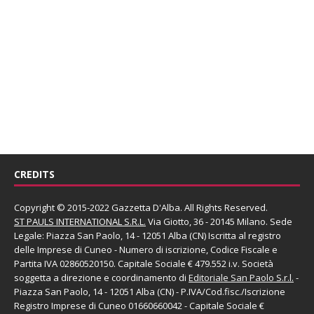
CREDITS
Copyright © 2015-2022 Gazzetta D'Alba. All Rights Reserved.
ST PAULS INTERNATIONAL S.R.L.
Via Giotto, 36 - 20145 Milano. Sede
Legale: Piazza San Paolo, 14 - 12051 Alba (CN) Iscritta al registro
delle Imprese di Cuneo - Numero di iscrizione, Codice Fiscale e
Partita IVA 02860520150. Capitale Sociale € 479.552 i.v. Società
soggetta a direzione e coordinamento di
Editoriale San Paolo
S.r.l.
-
Piazza San Paolo, 14 - 12051 Alba (CN) - P.IVA/Cod.fisc./Iscrizione
Registro Imprese di Cuneo 01660660042 - Capitale Sociale €