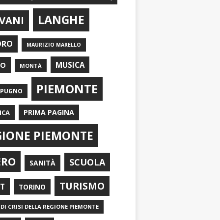
LANGHE
VANI
ORO
MAURIZIO MARELLO
EO
MUSICA
MONTÀ
PIEMONTE
APUGNO
PRIMA PAGINA
ICA
GIONE PIEMONTE
ERO
SCUOLA
SANITÀ
TURISMO
RT
TORINO
DI CRISI DELLA REGIONE PIEMONTE