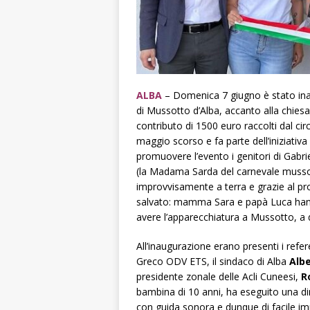
ALBA
– Domenica 7 giugno è stato inaugu
di Mussotto d’Alba, accanto alla chiesa
contributo di 1500 euro raccolti dal ci
maggio scorso e fa parte dell’iniziativa 
promuovere l’evento i genitori di Gabri
(la Madama Sarda del carnevale mussott
improvvisamente a terra e grazie al pron
salvato: mamma Sara e papà Luca hanno 
avere l’apparecchiatura a Mussotto, a 
All’inaugurazione erano presenti i ref
Greco ODV ETS, il sindaco di Alba
Alb
presidente zonale delle Acli Cuneesi,
R
bambina di 10 anni, ha eseguito una dim
con guida sonora e dunque di facile imp