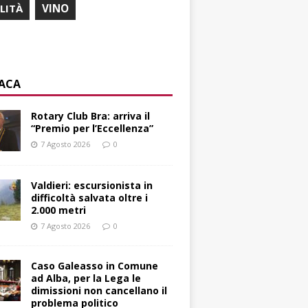
ILITÀ
VINO
ACA
Rotary Club Bra: arriva il
“Premio per l’Eccellenza”
7 Agosto 2026
0
Valdieri: escursionista in
difficoltà salvata oltre i
2.000 metri
7 Agosto 2026
0
Caso Galeasso in Comune
ad Alba, per la Lega le
dimissioni non cancellano il
problema politico