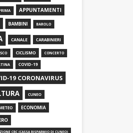
APPUNTAMENTI
PRIMA
I
BAMBINI
BAROLO
A
CANALE
CARABINIERI
CICLISMO
ASCO
CONCERTO
RTINA
COVID-19
ID-19 CORONAVIRUS
LTURA
CUNEO
ECONOMIA
METEO
ERO
IONE CRC (CASSA RISPARMIO DI CUNEO)