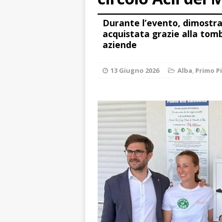
ALTRE NOTIZIE
Durante l’evento, dimostra
[ 7 Agosto 2026 
acquistata grazie alla tomb
dello sferisterio
aziende
[ 7 Agosto 2026 
13 Giugno 2026
Alba
,
Primo P
CULTURA
[ 7 Agosto 2026 
[ 7 Agosto 2026 
vitello
PRIMO 
[ 7 Agosto 2026 