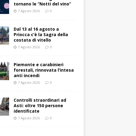
tornano le “Notti del vino”
7 Agosto 2026
0
Dal 13 al 16 agosto a
Priocca c’è la Sagra della
costata di vitello
7 Agosto 2026
0
Piemonte e carabinieri
forestali, rinnovata l’intesa
anti incendi
7 Agosto 2026
0
Controlli straordinari ad
Asti: oltre 150 persone
identificate
7 Agosto 2026
0