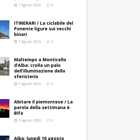
7 Agosto 2026
0
ITINERARI / La ciclabile del
Ponente ligure sui vecchi
binari
7 Agosto 2026
0
Maltempo a Monticello
d’Alba: crolla un palo
dell’illuminazione dello
sferisterio
7 Agosto 2026
0
Abitare il piemontese / La
parola della settimana è
Bifa
7 Agosto 2026
0
Alba: lunedì 10 agosto