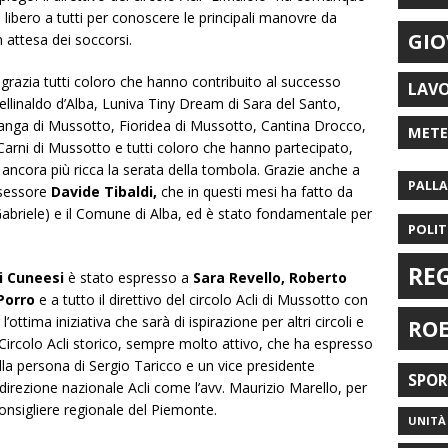
 libero a tutti per conoscere le principali manovre da
GIO
n attesa dei soccorsi.
ingrazia tutti coloro che hanno contribuito al successo
LAV
stellinaldo d’Alba, Luniva Tiny Dream di Sara del Santo,
Langa di Mussotto, Fioridea di Mussotto, Cantina Drocco,
MET
arni di Mussotto e tutti coloro che hanno partecipato,
ncora più ricca la serata della tombola.
Grazie anche a
PALL
assessore
Davide Tibaldi,
che in questi mesi ha fatto da
briele) e il Comune di Alba, ed è stato fondamentale per
POLIT
RE
li Cuneesi
è stato espresso a
Sara Revello, Roberto
 Porro
e a tutto il direttivo del circolo Acli di Mussotto con
l’ottima iniziativa che sarà di ispirazione per altri circoli e
RO
 Circolo Acli storico, sempre molto attivo, che ha espresso
lla persona di Sergio Taricco e un vice presidente
SPO
irezione nazionale Acli come l’avv. Maurizio Marello, per
nsigliere regionale del Piemonte.
UNITÀ 