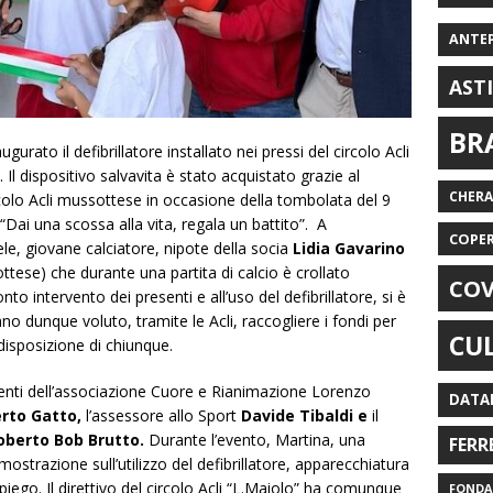
ANTE
AST
BR
rato il defibrillatore installato nei pressi del circolo Acli
.
Il dispositivo salvavita è stato acquistato grazie al
CHER
rcolo Acli mussottese in occasione della tombolata del 9
“Dai una scossa alla vita, regala un battito”.
A
COPE
ele, giovane calciatore, nipote della socia
Lidia Gavarino
ese) che durante una partita di calcio è crollato
COV
to intervento dei presenti e all’uso del defibrillatore, si è
dunque voluto, tramite le Acli, raccogliere i fondi per
CU
disposizione di chiunque.
erenti dell’associazione Cuore e Rianimazione Lorenzo
DATA
erto Gatto,
l’assessore allo Sport
Davide Tibaldi e
il
oberto Bob Brutto.
Durante l’evento, Martina, una
FERR
ostrazione sull’utilizzo del defibrillatore, apparecchiatura
iego. Il direttivo del circolo Acli “L.Maiolo” ha comunque
FONDAZ