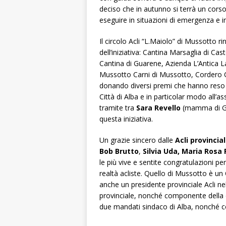
deciso che in autunno si terrà un corso
eseguire in situazioni di emergenza e i
Il circolo Acli “L.Maiolo” di Mussotto r
dell’iniziativa: Cantina Marsaglia di Ca
Cantina di Guarene, Azienda L’Antica 
Mussotto Carni di Mussotto, Cordero C
donando diversi premi che hanno reso a
Città di Alba e in particolar modo all’
tramite tra
Sara Revello
(mamma di Ga
questa iniziativa.
Un grazie sincero dalle
Acli provincia
Bob Brutto
,
Silvia Uda, Maria Rosa
le più vive e sentite congratulazioni per 
realtà acliste. Quello di Mussotto è un
anche un presidente provinciale Acli ne
provinciale, nonché componente della d
due mandati sindaco di Alba, nonché co