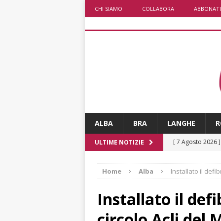
CHI SIAMO
COLLABORA
ABBONATI
ALBA
BRA
LANGHE
R
[ 7 Agosto 2026 
ULTIME NOTIZIE
CRONACA
Home
Alba
Installato il defi
[ 7 Agosto 2026 
non cancellano i
Installato il defi
[ 7 Agosto 2026 
circolo Acli del