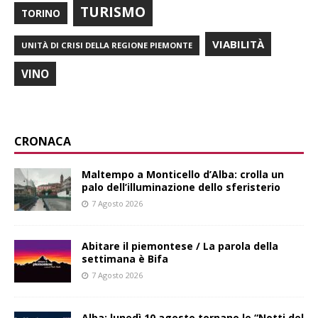
TURISMO
TORINO
VIABILITÀ
UNITÀ DI CRISI DELLA REGIONE PIEMONTE
VINO
CRONACA
Maltempo a Monticello d’Alba: crolla un
palo dell’illuminazione dello sferisterio
7 Agosto 2026
Abitare il piemontese / La parola della
settimana è Bifa
7 Agosto 2026
Alba: lunedì 10 agosto tornano le “Notti del