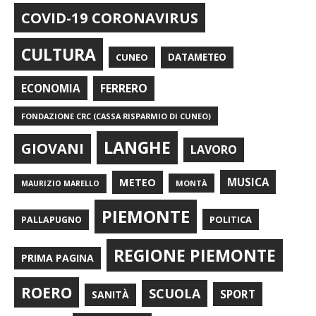
COVID-19 CORONAVIRUS
CULTURA
CUNEO
DATAMETEO
FERRERO
ECONOMIA
FONDAZIONE CRC (CASSA RISPARMIO DI CUNEO)
LANGHE
GIOVANI
LAVORO
METEO
MUSICA
MONTÀ
MAURIZIO MARELLO
PIEMONTE
POLITICA
PALLAPUGNO
REGIONE PIEMONTE
PRIMA PAGINA
ROERO
SCUOLA
SPORT
SANITÀ