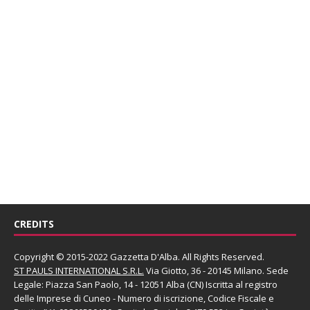
CREDITS
Copyright © 2015-2022 Gazzetta D'Alba. All Rights Reserved.
ST PAULS INTERNATIONAL S.R.L.
Via Giotto, 36 - 20145 Milano. Sede
Legale: Piazza San Paolo, 14 - 12051 Alba (CN) Iscritta al registro
delle Imprese di Cuneo - Numero di iscrizione, Codice Fiscale e