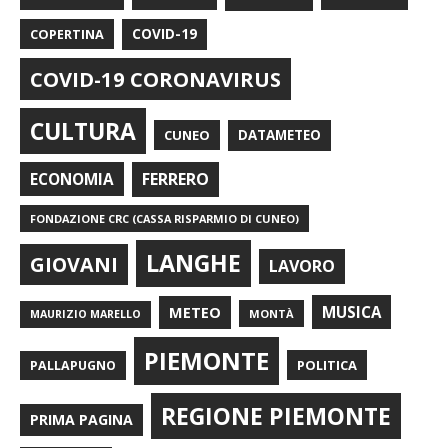
COPERTINA
COVID-19
COVID-19 CORONAVIRUS
CULTURA
CUNEO
DATAMETEO
FERRERO
ECONOMIA
FONDAZIONE CRC (CASSA RISPARMIO DI CUNEO)
LANGHE
GIOVANI
LAVORO
METEO
MUSICA
MONTÀ
MAURIZIO MARELLO
PIEMONTE
POLITICA
PALLAPUGNO
REGIONE PIEMONTE
PRIMA PAGINA