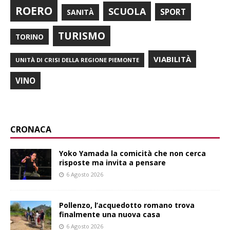
ROERO
SCUOLA
SPORT
SANITÀ
TURISMO
TORINO
VIABILITÀ
UNITÀ DI CRISI DELLA REGIONE PIEMONTE
VINO
CRONACA
Yoko Yamada la comicità che non cerca
risposte ma invita a pensare
6 Agosto 2026
Pollenzo, l’acquedotto romano trova
finalmente una nuova casa
6 Agosto 2026