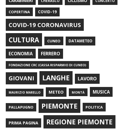
CARABINIERI
CICLISMO
CHERASCO
CONCERTO
COPERTINA
COVID-19
COVID-19 CORONAVIRUS
CULTURA
CUNEO
DATAMETEO
FERRERO
ECONOMIA
FONDAZIONE CRC (CASSA RISPARMIO DI CUNEO)
LANGHE
GIOVANI
LAVORO
METEO
MUSICA
MONTÀ
MAURIZIO MARELLO
PIEMONTE
POLITICA
PALLAPUGNO
REGIONE PIEMONTE
PRIMA PAGINA