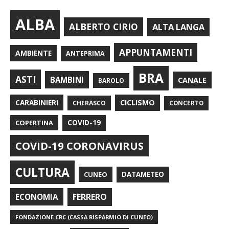
ALBA
ALBERTO CIRIO
ALTA LANGA
APPUNTAMENTI
AMBIENTE
ANTEPRIMA
BRA
ASTI
BAMBINI
CANALE
BAROLO
CARABINIERI
CICLISMO
CHERASCO
CONCERTO
COPERTINA
COVID-19
COVID-19 CORONAVIRUS
CULTURA
CUNEO
DATAMETEO
FERRERO
ECONOMIA
FONDAZIONE CRC (CASSA RISPARMIO DI CUNEO)