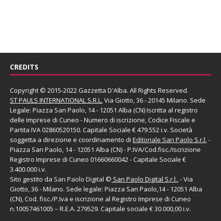
CREDITS
Copyright © 2015-2022 Gazzetta D'Alba. All Rights Reserved.
ST PAULS INTERNATIONAL S.R.L.
Via Giotto, 36 - 20145 Milano. Sede
Legale: Piazza San Paolo, 14 - 12051 Alba (CN) Iscritta al registro
delle Imprese di Cuneo - Numero di iscrizione, Codice Fiscale e
Partita IVA 02860520150. Capitale Sociale € 479.552 i.v. Società
soggetta a direzione e coordinamento di
Editoriale San Paolo
S.r.l.
-
Piazza San Paolo, 14 - 12051 Alba (CN) - P.IVA/Cod.fisc./Iscrizione
Registro Imprese di Cuneo 01660660042 - Capitale Sociale €
3.400.000 i.v.
Sito gestito da
San Paolo Digital
©
San Paolo Digital S.r.l.
, - Via
Giotto, 36 - Milano. Sede legale: Piazza San Paolo,14 - 12051 Alba
(CN), Cod. fisc./P.Iva e iscrizione al Registro Imprese di Cuneo
n.10057461005 – R.E.A. 279529. Capitale sociale € 30.000,00 i.v.