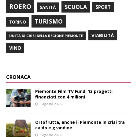
ROERO
SCUOLA
SPORT
SANITÀ
TURISMO
TORINO
VIABILITÀ
UNITÀ DI CRISI DELLA REGIONE PIEMONTE
VINO
CRONACA
Piemonte Film TV Fund: 13 progetti
finanziati con 4 milioni
5 Agosto 2026
Ortofrutta, anche il Piemonte in crisi tra
caldo e grandine
5 Agosto 2026