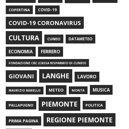
COPERTINA
COVID-19
COVID-19 CORONAVIRUS
CULTURA
CUNEO
DATAMETEO
FERRERO
ECONOMIA
FONDAZIONE CRC (CASSA RISPARMIO DI CUNEO)
LANGHE
GIOVANI
LAVORO
METEO
MUSICA
MONTÀ
MAURIZIO MARELLO
PIEMONTE
POLITICA
PALLAPUGNO
REGIONE PIEMONTE
PRIMA PAGINA