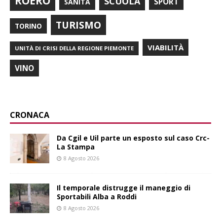
ROERO
SCUOLA
SPORT
SANITÀ
TURISMO
TORINO
VIABILITÀ
UNITÀ DI CRISI DELLA REGIONE PIEMONTE
VINO
CRONACA
Da Cgil e Uil parte un esposto sul caso Crc-
La Stampa
8 Agosto 2026
Il temporale distrugge il maneggio di
Sportabili Alba a Roddi
8 Agosto 2026