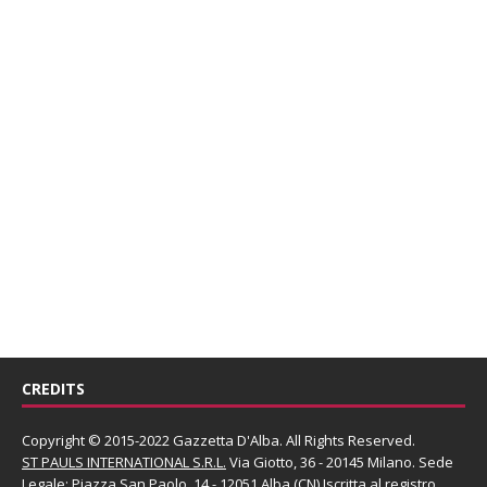
CREDITS
Copyright © 2015-2022 Gazzetta D'Alba. All Rights Reserved.
ST PAULS INTERNATIONAL S.R.L.
Via Giotto, 36 - 20145 Milano. Sede
Legale: Piazza San Paolo, 14 - 12051 Alba (CN) Iscritta al registro