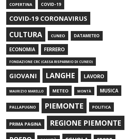
COPERTINA
COVID-19
COVID-19 CORONAVIRUS
CULTURA
CUNEO
DATAMETEO
FERRERO
ECONOMIA
FONDAZIONE CRC (CASSA RISPARMIO DI CUNEO)
LANGHE
GIOVANI
LAVORO
METEO
MUSICA
MONTÀ
MAURIZIO MARELLO
PIEMONTE
POLITICA
PALLAPUGNO
REGIONE PIEMONTE
PRIMA PAGINA