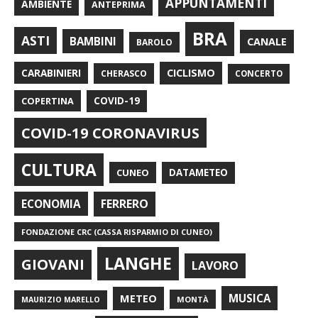
APPUNTAMENTI
AMBIENTE
ANTEPRIMA
BRA
ASTI
BAMBINI
CANALE
BAROLO
CARABINIERI
CICLISMO
CHERASCO
CONCERTO
COPERTINA
COVID-19
COVID-19 CORONAVIRUS
CULTURA
CUNEO
DATAMETEO
FERRERO
ECONOMIA
FONDAZIONE CRC (CASSA RISPARMIO DI CUNEO)
LANGHE
GIOVANI
LAVORO
METEO
MUSICA
MONTÀ
MAURIZIO MARELLO