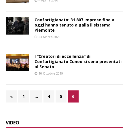
4 Aprile 2020
Confartigianato: 31.807 imprese fino a
oggi hanno tenuto a galla il sistema
Piemonte
23 Marzo 2020
I “Creatori di eccellenza” di
Confartigianato Cuneo si sono presentati
al Senato
10 Ottobre 2019
«
1
…
4
5
6
VIDEO