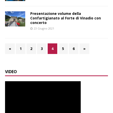
Presentazione volume della
Confartigianato al Forte di Vinadio con
concerto
23 Giugno 2021
«
1
2
3
4
5
6
»
VIDEO