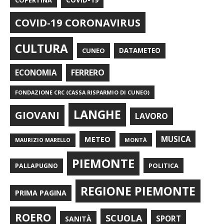
COVID-19 CORONAVIRUS
CULTURA
CUNEO
DATAMETEO
FERRERO
ECONOMIA
FONDAZIONE CRC (CASSA RISPARMIO DI CUNEO)
LANGHE
GIOVANI
LAVORO
METEO
MUSICA
MONTÀ
MAURIZIO MARELLO
PIEMONTE
POLITICA
PALLAPUGNO
REGIONE PIEMONTE
PRIMA PAGINA
ROERO
SCUOLA
SPORT
SANITÀ