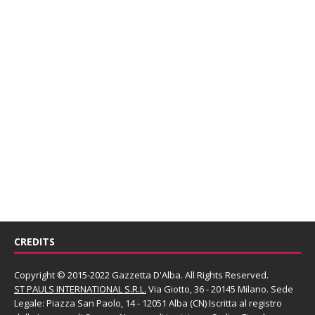
CREDITS
Copyright © 2015-2022 Gazzetta D'Alba. All Rights Reserved.
ST PAULS INTERNATIONAL S.R.L.
Via Giotto, 36 - 20145 Milano. Sede
Legale: Piazza San Paolo, 14 - 12051 Alba (CN) Iscritta al registro