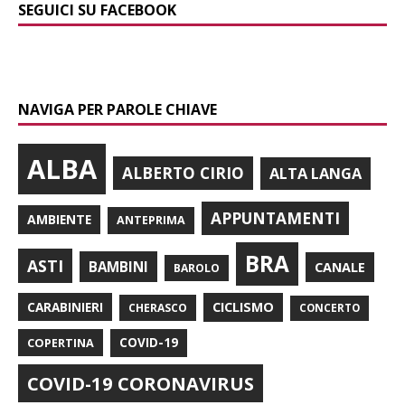
SEGUICI SU FACEBOOK
NAVIGA PER PAROLE CHIAVE
ALBA
ALBERTO CIRIO
ALTA LANGA
APPUNTAMENTI
AMBIENTE
ANTEPRIMA
BRA
ASTI
BAMBINI
CANALE
BAROLO
CARABINIERI
CICLISMO
CHERASCO
CONCERTO
COPERTINA
COVID-19
COVID-19 CORONAVIRUS