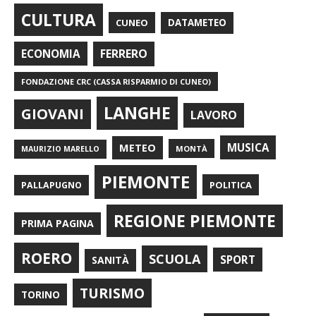
CULTURA
CUNEO
DATAMETEO
FERRERO
ECONOMIA
FONDAZIONE CRC (CASSA RISPARMIO DI CUNEO)
LANGHE
GIOVANI
LAVORO
METEO
MUSICA
MONTÀ
MAURIZIO MARELLO
PIEMONTE
POLITICA
PALLAPUGNO
REGIONE PIEMONTE
PRIMA PAGINA
ROERO
SCUOLA
SPORT
SANITÀ
TURISMO
TORINO