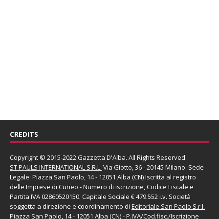
CREDITS
Copyright © 2015-2022 Gazzetta D'Alba. All Rights Reserved.
ST PAULS INTERNATIONAL S.R.L.
Via Giotto, 36 - 20145 Milano. Sede
Legale: Piazza San Paolo, 14 - 12051 Alba (CN) Iscritta al registro
delle Imprese di Cuneo - Numero di iscrizione, Codice Fiscale e
Partita IVA 02860520150. Capitale Sociale € 479.552 i.v. Società
soggetta a direzione e coordinamento di
Editoriale San Paolo
S.r.l.
-
Piazza San Paolo, 14 - 12051 Alba (CN) - P.IVA/Cod.fisc./Iscrizione