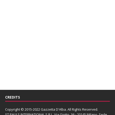
CREDITS
Copyright © 2015-2022 Gazzetta D'Alba. All Rights Reserved.
ST PAULS INTERNATIONAL S.R.L.
Via Giotto, 36 - 20145 Milano. Sede